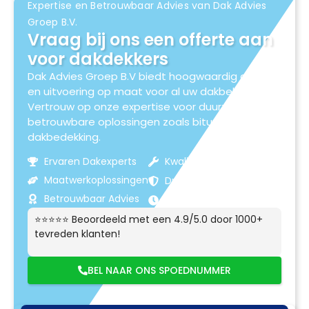
Expertise en Betrouwbaar Advies van Dak Advies
Groep B.V.
Vraag bij ons een offerte aan
voor dakdekkers
Dak Advies Groep B.V biedt hoogwaardig advies
en uitvoering op maat voor al uw dakbehoeften.
Vertrouw op onze expertise voor duurzame en
betrouwbare oplossingen zoals bitumen
dakbedekking.
Ervaren Dakexperts
Kwaliteitsmaterialen
Maatwerkoplossingen
Duurzame Resultaten
Betrouwbaar Advies
Klantgerichte Service
⭐⭐⭐⭐⭐ Beoordeeld met een 4.9/5.0 door 1000+
tevreden klanten!
BEL NAAR ONS SPOEDNUMMER