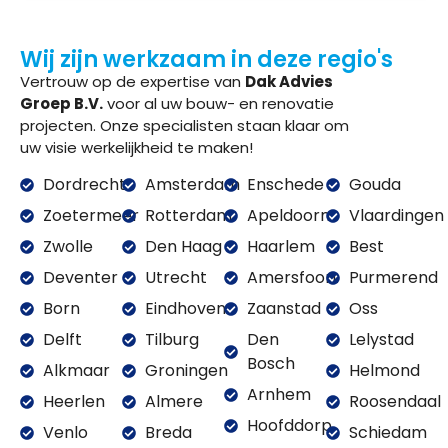
Wij zijn werkzaam in deze regio's
Vertrouw op de expertise van
Dak Advies
Groep B.V.
voor al uw bouw- en renovatie
projecten. Onze specialisten staan klaar om
uw visie werkelijkheid te maken!
Dordrecht
Amsterdam
Enschede
Gouda
Zoetermeer
Rotterdam
Apeldoorn
Vlaardingen
Zwolle
Den Haag
Haarlem
Best
Deventer
Utrecht
Amersfoort
Purmerend
Born
Eindhoven
Zaanstad
Oss
Delft
Tilburg
Den
Lelystad
Bosch
Alkmaar
Groningen
Helmond
Arnhem
Heerlen
Almere
Roosendaal
Hoofddorp
Venlo
Breda
Schiedam