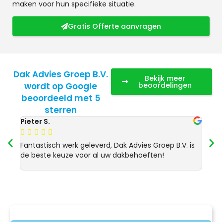
maken voor hun specifieke situatie.
Gratis Offerte aanvragen
Dak Advies Groep B.V.
Bekijk meer
wordt op Google
beoordelingen
beoordeeld met 5
sterren
Pieter S.
Anja 








Fantastisch werk geleverd, Dak Advies Groep B.V. is
Uitst
de beste keuze voor al uw dakbehoeften!
Advie
dakre