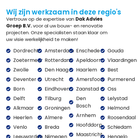
Wij zijn werkzaam in deze regio's
Vertrouw op de expertise van
Dak Advies
Groep B.V.
voor al uw bouw- en renovatie
projecten. Onze specialisten staan klaar om
uw visie werkelijkheid te maken!
Dordrecht
Amsterdam
Enschede
Gouda
Zoetermeer
Rotterdam
Apeldoorn
Vlaardingen
Zwolle
Den Haag
Haarlem
Best
Deventer
Utrecht
Amersfoort
Purmerend
Born
Eindhoven
Zaanstad
Oss
Delft
Tilburg
Den
Lelystad
Bosch
Alkmaar
Groningen
Helmond
Arnhem
Heerlen
Almere
Roosendaal
Hoofddorp
Venlo
Breda
Schiedam
Maastricht
Leeuwarden
Nijmegen
Hengelo