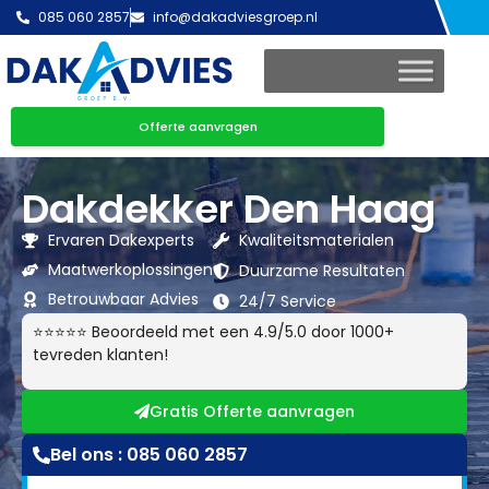
085 060 2857
info@dakadviesgroep.nl
Offerte aanvragen
Dakdekker Den Haag
Ervaren Dakexperts
Kwaliteitsmaterialen
Maatwerkoplossingen
Duurzame Resultaten
Betrouwbaar Advies
24/7 Service
⭐⭐⭐⭐⭐ Beoordeeld met een 4.9/5.0 door 1000+
tevreden klanten!
Gratis Offerte aanvragen
Bel ons : 085 060 2857