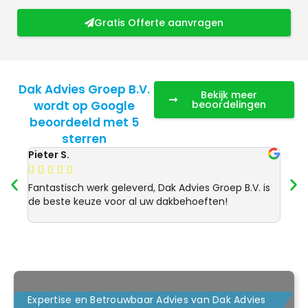
Gratis Offerte aanvragen
Dak Advies Groep B.V.
Bekijk meer
wordt op Google
beoordelingen
beoordeeld met 5
sterren
Pieter S.
Anja 








Fantastisch werk geleverd, Dak Advies Groep B.V. is
Uitst
de beste keuze voor al uw dakbehoeften!
Advie
dakre
Expertise en Betrouwbaar Advies van Dak Advies