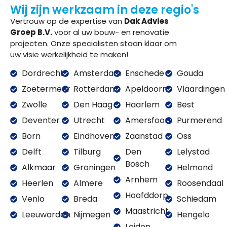
Wij zijn werkzaam in deze regio's
Vertrouw op de expertise van
Dak Advies
Groep B.V.
voor al uw bouw- en renovatie
projecten. Onze specialisten staan klaar om
uw visie werkelijkheid te maken!
Dordrecht
Amsterdam
Enschede
Gouda
Zoetermeer
Rotterdam
Apeldoorn
Vlaardingen
Zwolle
Den Haag
Haarlem
Best
Deventer
Utrecht
Amersfoort
Purmerend
Born
Eindhoven
Zaanstad
Oss
Delft
Tilburg
Den
Lelystad
Bosch
Alkmaar
Groningen
Helmond
Arnhem
Heerlen
Almere
Roosendaal
Hoofddorp
Venlo
Breda
Schiedam
Maastricht
Leeuwarden
Nijmegen
Hengelo
Leiden