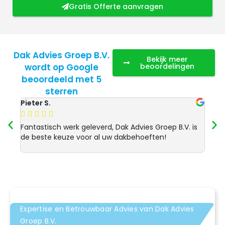
Gratis Offerte aanvragen
Dak Advies Groep B.V.
Bekijk meer
wordt op Google
beoordelingen
beoordeeld met 5
sterren
Pieter S.
Anja 








Fantastisch werk geleverd, Dak Advies Groep B.V. is
Uitst
de beste keuze voor al uw dakbehoeften!
Advie
dakre
Expertise en Betrouwbaar Advies van Dak Advies
Groep B.V.