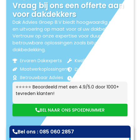
Vraag bij ons een offerte aan
voor dakdekkers
Dak Advies Groep B.V biedt hoogwaardig advies
en uitvoering op maat voor al uw dakbehoeften.
Vertrouw op onze expertise voor duurzame en
betrouwbare oplossingen zoals bitumen
dakbedekking.
Ervaren Dakexperts
Kwaliteitsmaterialen
Maatwerkoplossingen
Duurzame Resultaten
Betrouwbaar Advies
Klantgerichte Service
⭐⭐⭐⭐⭐ Beoordeeld met een 4.9/5.0 door 1000+
tevreden klanten!
BEL NAAR ONS SPOEDNUMMER
Bel ons : 085 060 2857