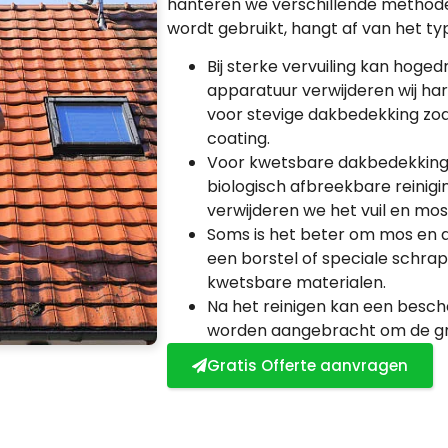
hanteren we verschillende methode
wordt gebruikt, hangt af van het t
Bij sterke vervuiling kan hoge
apparatuur verwijderen wij har
voor stevige dakbedekking z
coating.
Voor kwetsbare dakbedekking o
biologisch afbreekbare reinig
verwijderen we het vuil en mo
Soms is het beter om mos en a
een borstel of speciale schrap
kwetsbare materialen.
Na het reinigen kan een besc
worden aangebracht om de gro
Gratis Offerte aanvragen