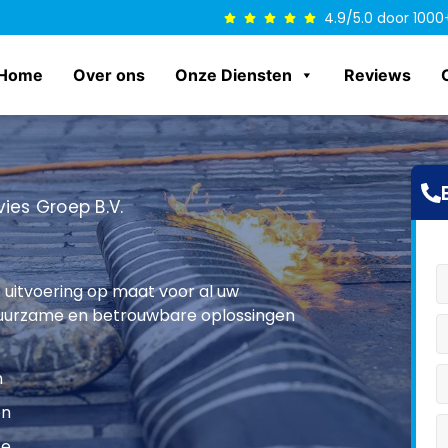
4.9/5.0 door 1000
Home
Over ons
Onze Diensten
Reviews
ies Groep B.V.
 uitvoering op maat voor al uw
duurzame en betrouwbare oplossingen
n
en
ce