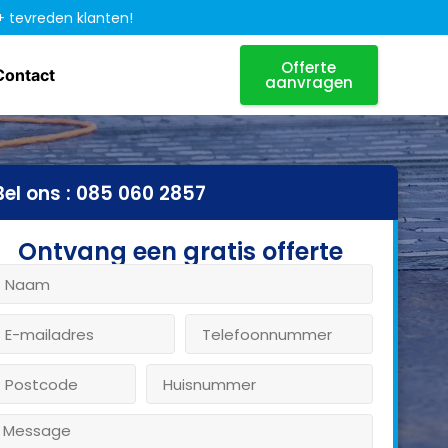
+ tevreden klanten!
Offerte
Contact
aanvragen
Bel ons : 085 060 2857
Ontvang een gratis offerte