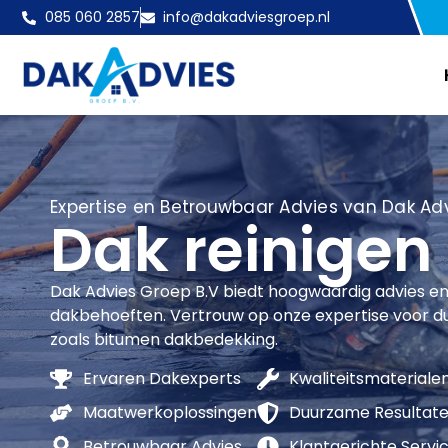
085 060 2857
info@dakadviesgroep.nl
Expertise en Betrouwbaar Advies van Dak Adv
Dak reinigen
Dak Advies Groep B.V biedt hoogwaardig advies en
dakbehoeften. Vertrouw op onze expertise voor 
zoals bitumen dakbedekking.
Ervaren Dakexperts
Kwaliteitsmateriale
Maatwerkoplossingen
Duurzame Resultat
Betrouwbaar Advies
Klantgerichte Servi