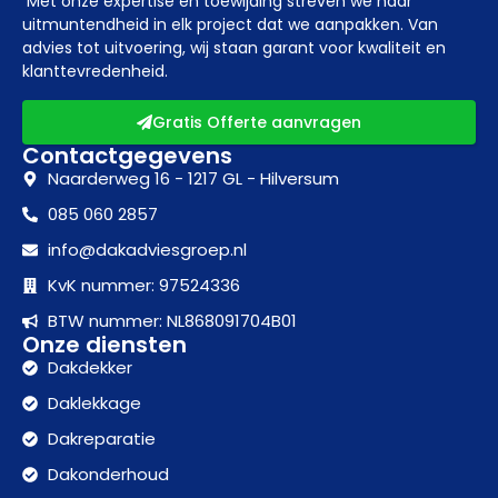
Met onze expertise en toewijding streven we naar
uitmuntendheid in elk project dat we aanpakken. Van
advies tot uitvoering, wij staan garant voor kwaliteit en
klanttevredenheid.
Gratis Offerte aanvragen
Contactgegevens
Naarderweg 16 - 1217 GL - Hilversum
085 060 2857
info@dakadviesgroep.nl
KvK nummer: 97524336
BTW nummer: NL868091704B01
Onze diensten
Dakdekker
Daklekkage
Dakreparatie
Dakonderhoud