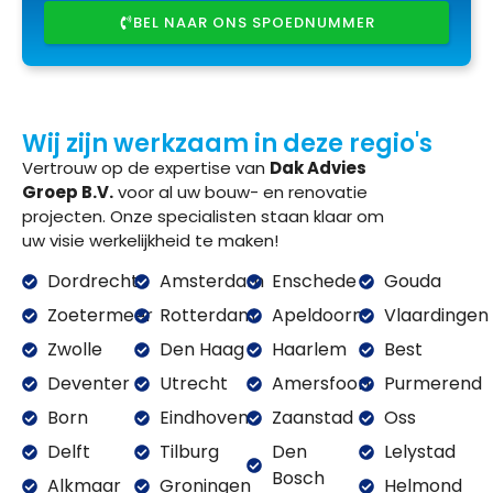
BEL NAAR ONS SPOEDNUMMER
Wij zijn werkzaam in deze regio's
Vertrouw op de expertise van
Dak Advies
Groep B.V.
voor al uw bouw- en renovatie
projecten. Onze specialisten staan klaar om
uw visie werkelijkheid te maken!
Dordrecht
Amsterdam
Enschede
Gouda
Zoetermeer
Rotterdam
Apeldoorn
Vlaardingen
Zwolle
Den Haag
Haarlem
Best
Deventer
Utrecht
Amersfoort
Purmerend
Born
Eindhoven
Zaanstad
Oss
Delft
Tilburg
Den
Lelystad
Bosch
Alkmaar
Groningen
Helmond