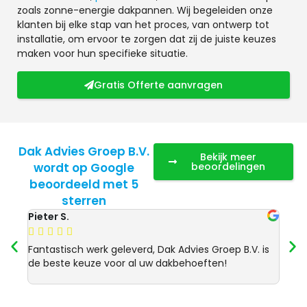
zoals zonne-energie dakpannen. Wij begeleiden onze
klanten bij elke stap van het proces, van ontwerp tot
installatie, om ervoor te zorgen dat zij de juiste keuzes
maken voor hun specifieke situatie.
Gratis Offerte aanvragen
Dak Advies Groep B.V.
Bekijk meer
wordt op Google
beoordelingen
beoordeeld met 5
sterren
Pieter S.
Anja 








Fantastisch werk geleverd, Dak Advies Groep B.V. is
Uitst
de beste keuze voor al uw dakbehoeften!
Advie
dakre