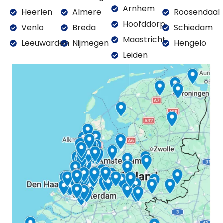
Arnhem
Heerlen
Almere
Roosendaal
Hoofddorp
Venlo
Breda
Schiedam
Maastricht
Leeuwarden
Nijmegen
Hengelo
Leiden