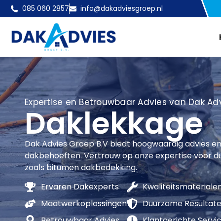
085 060 2857
info@dakadviesgroep.nl
Expertise en Betrouwbaar Advies van Dak Adv
Daklekkage
Dak Advies Groep B.V biedt hoogwaardig advies en
dakbehoeften. Vertrouw op onze expertise voor 
zoals bitumen dakbedekking.
Ervaren Dakexperts
Kwaliteitsmateriale
Maatwerkoplossingen
Duurzame Resultat
Betrouwbaar Advies
Klantgerichte Servi