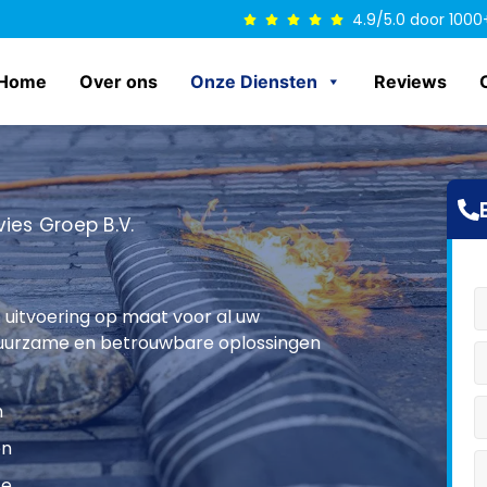
4.9/5.0 door 1000
Home
Over ons
Onze Diensten
Reviews
ies Groep B.V.
 uitvoering op maat voor al uw
duurzame en betrouwbare oplossingen
n
en
ce