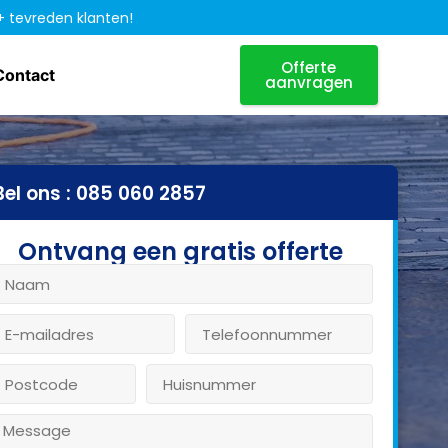
+ tevreden klanten!
Offerte
Contact
aanvragen
Bel ons : 085 060 2857
Ontvang een gratis offerte