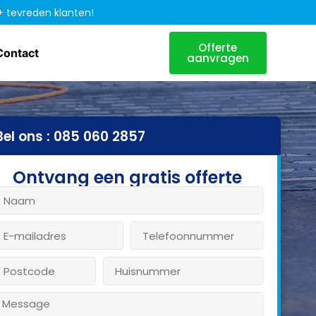
+ tevreden klanten!
Offerte
Contact
aanvragen
Bel ons : 085 060 2857
Ontvang een gratis offerte