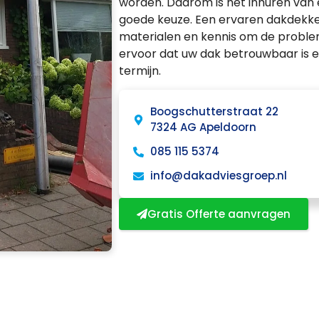
worden. Daarom is het inhuren van 
goede keuze. Een ervaren dakdekker
materialen en kennis om de problem
ervoor dat uw dak betrouwbaar is 
termijn.
Boogschutterstraat 22
7324 AG Apeldoorn
085 115 5374
info@dakadviesgroep.nl
Gratis Offerte aanvragen