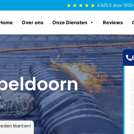
4.9/5.0 door 1000
Home
Over ons
Onze Diensten
Reviews
peldoorn
n
en
eden klanten!