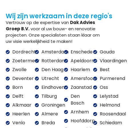
Wij zijn werkzaam in deze regio's
Vertrouw op de expertise van
Dak Advies
Groep B.V.
voor al uw bouw- en renovatie
projecten. Onze specialisten staan klaar om
uw visie werkelijkheid te maken!
Dordrecht
Amsterdam
Enschede
Gouda
Zoetermeer
Rotterdam
Apeldoorn
Vlaardingen
Zwolle
Den Haag
Haarlem
Best
Deventer
Utrecht
Amersfoort
Purmerend
Born
Eindhoven
Zaanstad
Oss
Delft
Tilburg
Den
Lelystad
Bosch
Alkmaar
Groningen
Helmond
Arnhem
Heerlen
Almere
Roosendaal
Hoofddorp
Venlo
Breda
Schiedam