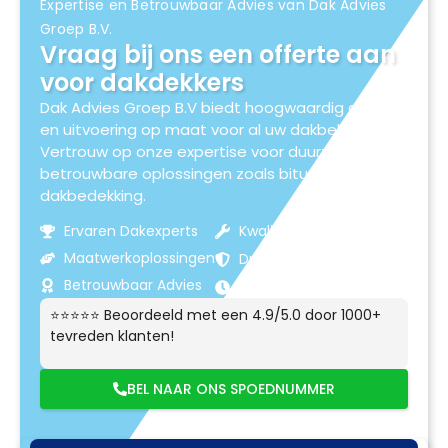
Expertise en Betrouwbaar Advies van Dak Advies
Groep B.V.
Vraag bij ons een offerte aan
voor dakdekkers
Dak Advies Groep B.V biedt hoogwaardig advies
en uitvoering op maat voor al uw dakbehoeften.
Vertrouw op onze expertise voor duurzame en
betrouwbare oplossingen zoals bitumen
dakbedekking.
Ervaren Dakexperts
Kwaliteitsmaterialen
Maatwerkoplossingen
Duurzame Resultaten
Betrouwbaar Advies
Klantgerichte Service
⭐⭐⭐⭐⭐ Beoordeeld met een 4.9/5.0 door 1000+
tevreden klanten!
BEL NAAR ONS SPOEDNUMMER