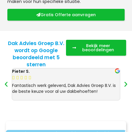
maken voor hun specifieke situatie.
Gratis Offerte aanvragen
Dak Advies Groep B.V.
Bekijk meer
wordt op Google
beoordelingen
beoordeeld met 5
sterren
Pieter S.
Anja 








Fantastisch werk geleverd, Dak Advies Groep B.V. is
Uitst
de beste keuze voor al uw dakbehoeften!
Advie
dakre