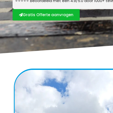
⭐⭐⭐⭐⭐ Beoordeeld met een 4.9/5.0 door 1000+ tevr
Gratis Offerte aanvragen