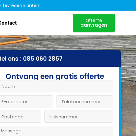
+ tevreden klanten!
Offerte
Contact
aanvragen
Bel ons : 085 060 2857
Ontvang een gratis offerte