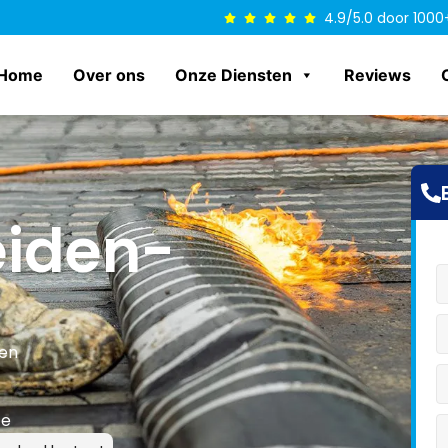
4.9/5.0 door 1000
Home
Over ons
Onze Diensten
Reviews
eiden-
len
ce