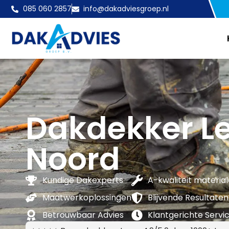
085 060 2857
info@dakadviesgroep.nl
Dakdekker L
Noord
Kundige Dakexperts
A-kwaliteit materia
Maatwerkoplossingen
Blijvende Resultaten
Betrouwbaar Advies
Klantgerichte Servi