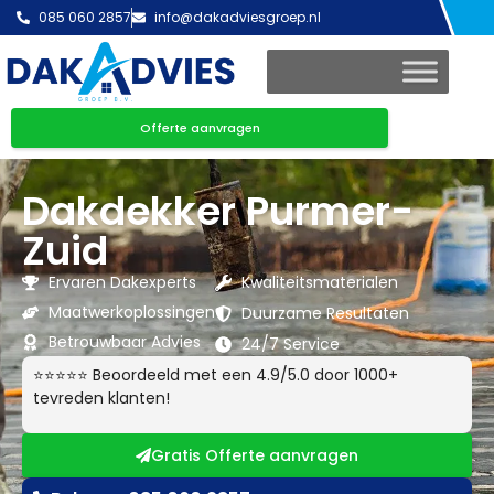
085 060 2857
info@dakadviesgroep.nl
Offerte aanvragen
Dakdekker Purmer-
Zuid
Ervaren Dakexperts
Kwaliteitsmaterialen
Maatwerkoplossingen
Duurzame Resultaten
Betrouwbaar Advies
24/7 Service
⭐⭐⭐⭐⭐ Beoordeeld met een 4.9/5.0 door 1000+
tevreden klanten!
Gratis Offerte aanvragen