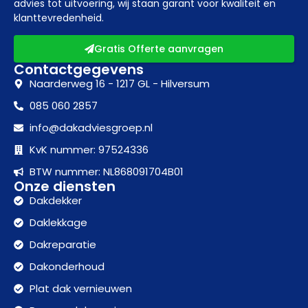
advies tot uitvoering, wij staan garant voor kwaliteit en
klanttevredenheid.
Gratis Offerte aanvragen
Contactgegevens
Naarderweg 16 - 1217 GL - Hilversum
085 060 2857
info@dakadviesgroep.nl
KvK nummer: 97524336
BTW nummer: NL868091704B01
Onze diensten
Dakdekker
Daklekkage
Dakreparatie
Dakonderhoud
Plat dak vernieuwen