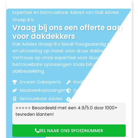
Expertise en Betrouwbaar Advies van Dak Advies
Groep B.V.
Vraag bij ons een offerte aan
voor dakdekkers
Dak Advies Groep B.V biedt hoogwaardig advies
en uitvoering op maat voor al uw dakbehoeften.
Vertrouw op onze expertise voor duurzame en
betrouwbare oplossingen zoals bitumen
dakbedekking.
Ervaren Dakexperts
Kwaliteitsmaterialen
Maatwerkoplossingen
Duurzame Resultaten
Betrouwbaar Advies
Klantgerichte Service
⭐⭐⭐⭐⭐ Beoordeeld met een 4.9/5.0 door 1000+
tevreden klanten!
BEL NAAR ONS SPOEDNUMMER