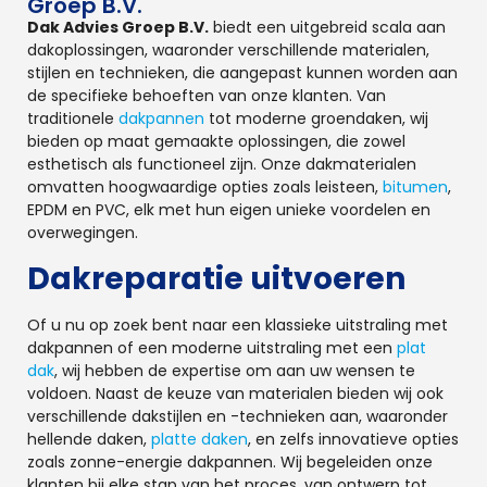
Groep B.V.
Dak Advies Groep B.V.
biedt een uitgebreid scala aan
dakoplossingen, waaronder verschillende materialen,
stijlen en technieken, die aangepast kunnen worden aan
de specifieke behoeften van onze klanten. Van
traditionele
dakpannen
tot moderne groendaken, wij
bieden op maat gemaakte oplossingen, die zowel
esthetisch als functioneel zijn. Onze dakmaterialen
omvatten hoogwaardige opties zoals leisteen,
bitumen
,
EPDM en PVC, elk met hun eigen unieke voordelen en
overwegingen.
Dakreparatie uitvoeren
Of u nu op zoek bent naar een klassieke uitstraling met
dakpannen of een moderne uitstraling met een
plat
dak
, wij hebben de expertise om aan uw wensen te
voldoen. Naast de keuze van materialen bieden wij ook
verschillende dakstijlen en -technieken aan, waaronder
hellende daken,
platte daken
, en zelfs innovatieve opties
zoals zonne-energie dakpannen. Wij begeleiden onze
klanten bij elke stap van het proces, van ontwerp tot