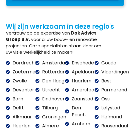
Wij zijn werkzaam in deze regio's
Vertrouw op de expertise van
Dak Advies
Groep B.V.
voor al uw bouw- en renovatie
projecten. Onze specialisten staan klaar om
uw visie werkelijkheid te maken!
Dordrecht
Amsterdam
Enschede
Gouda
Zoetermeer
Rotterdam
Apeldoorn
Vlaardingen
Zwolle
Den Haag
Haarlem
Best
Deventer
Utrecht
Amersfoort
Purmerend
Born
Eindhoven
Zaanstad
Oss
Delft
Tilburg
Den
Lelystad
Bosch
Alkmaar
Groningen
Helmond
Arnhem
Heerlen
Almere
Roosendaal