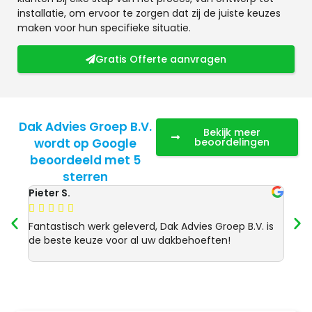
installatie, om ervoor te zorgen dat zij de juiste keuzes
maken voor hun specifieke situatie.
Gratis Offerte aanvragen
Dak Advies Groep B.V.
Bekijk meer
wordt op Google
beoordelingen
beoordeeld met 5
sterren
Pieter S.
Anja 








Fantastisch werk geleverd, Dak Advies Groep B.V. is
Uitst
de beste keuze voor al uw dakbehoeften!
Advie
dakre