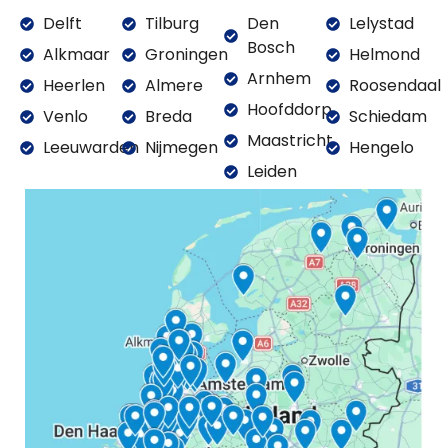
Delft
Tilburg
Den
Lelystad
Bosch
Alkmaar
Groningen
Helmond
Arnhem
Heerlen
Almere
Roosendaal
Hoofddorp
Venlo
Breda
Schiedam
Maastricht
Leeuwarden
Nijmegen
Hengelo
Leiden