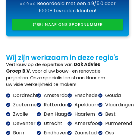
⭐⭐⭐⭐⭐ Beoordeeld met een 4.9/5.0 door
1000+ tevreden klanten!
BEL NAAR ONS SPOEDNUMMER
Wij zijn werkzaam in deze regio's
Vertrouw op de expertise van
Dak Advies
Groep B.V.
voor al uw bouw- en renovatie
projecten. Onze specialisten staan klaar om
uw visie werkelijkheid te maken!
Dordrecht
Amsterdam
Enschede
Gouda
Zoetermeer
Rotterdam
Apeldoorn
Vlaardingen
Zwolle
Den Haag
Haarlem
Best
Deventer
Utrecht
Amersfoort
Purmerend
Born
Eindhoven
Zaanstad
Oss