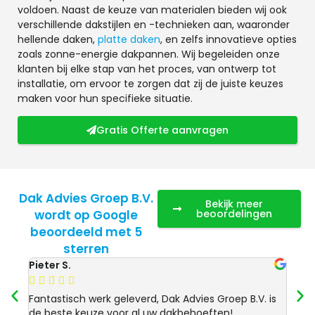
voldoen. Naast de keuze van materialen bieden wij ook
verschillende dakstijlen en -technieken aan, waaronder
hellende daken,
platte daken
, en zelfs innovatieve opties
zoals zonne-energie dakpannen. Wij begeleiden onze
klanten bij elke stap van het proces, van ontwerp tot
installatie, om ervoor te zorgen dat zij de juiste keuzes
maken voor hun specifieke situatie.
Gratis Offerte aanvragen
Dak Advies Groep B.V.
Bekijk meer
wordt op Google
beoordelingen
beoordeeld met 5
sterren
Pieter S.
Anja 








Fantastisch werk geleverd, Dak Advies Groep B.V. is
Uitst
de beste keuze voor al uw dakbehoeften!
Advie