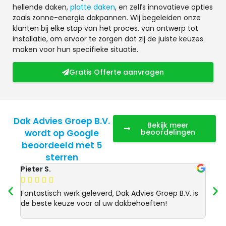
hellende daken,
platte daken
, en zelfs innovatieve opties
zoals zonne-energie dakpannen. Wij begeleiden onze
klanten bij elke stap van het proces, van ontwerp tot
installatie, om ervoor te zorgen dat zij de juiste keuzes
maken voor hun specifieke situatie.
Gratis Offerte aanvragen
Dak Advies Groep B.V.
Bekijk meer
wordt op Google
beoordelingen
beoordeeld met 5
sterren
Pieter S.
Anja 








Fantastisch werk geleverd, Dak Advies Groep B.V. is
Uitst
de beste keuze voor al uw dakbehoeften!
Advie
dakre