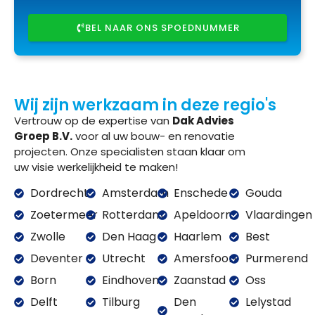
BEL NAAR ONS SPOEDNUMMER
Wij zijn werkzaam in deze regio's
Vertrouw op de expertise van
Dak Advies
Groep B.V.
voor al uw bouw- en renovatie
projecten. Onze specialisten staan klaar om
uw visie werkelijkheid te maken!
Dordrecht
Amsterdam
Enschede
Gouda
Zoetermeer
Rotterdam
Apeldoorn
Vlaardingen
Zwolle
Den Haag
Haarlem
Best
Deventer
Utrecht
Amersfoort
Purmerend
Born
Eindhoven
Zaanstad
Oss
Delft
Tilburg
Den
Lelystad