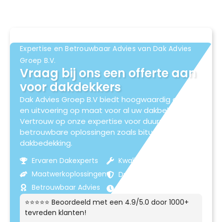
Expertise en Betrouwbaar Advies van Dak Advies
Groep B.V.
Vraag bij ons een offerte aan
voor dakdekkers
Dak Advies Groep B.V biedt hoogwaardig advies
en uitvoering op maat voor al uw dakbehoeften.
Vertrouw op onze expertise voor duurzame en
betrouwbare oplossingen zoals bitumen
dakbedekking.
Ervaren Dakexperts
Kwaliteitsmaterialen
Maatwerkoplossingen
Duurzame Resultaten
Betrouwbaar Advies
Klantgerichte Service
⭐⭐⭐⭐⭐ Beoordeeld met een 4.9/5.0 door 1000+
tevreden klanten!