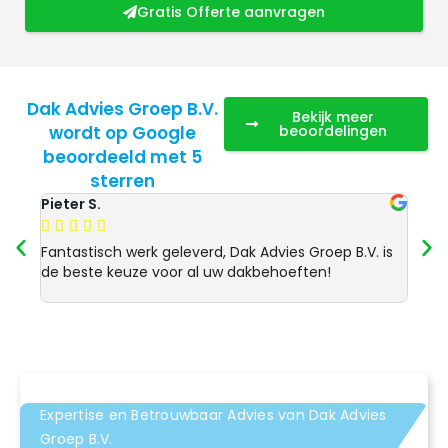
Gratis Offerte aanvragen
Dak Advies Groep B.V.
Bekijk meer
wordt op Google
beoordelingen
beoordeeld met 5
sterren
Pieter S.
Anja 








Fantastisch werk geleverd, Dak Advies Groep B.V. is
Uitst
de beste keuze voor al uw dakbehoeften!
Advie
dakre
Expertise en Betrouwbaar Advies van Dak Advies
Groep B.V.