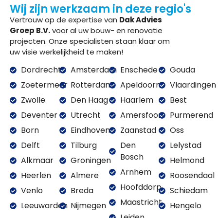
Wij zijn werkzaam in deze regio's
Vertrouw op de expertise van
Dak Advies
Groep B.V.
voor al uw bouw- en renovatie
projecten. Onze specialisten staan klaar om
uw visie werkelijkheid te maken!
Dordrecht
Amsterdam
Enschede
Gouda
Zoetermeer
Rotterdam
Apeldoorn
Vlaardingen
Zwolle
Den Haag
Haarlem
Best
Deventer
Utrecht
Amersfoort
Purmerend
Born
Eindhoven
Zaanstad
Oss
Delft
Tilburg
Den
Lelystad
Bosch
Alkmaar
Groningen
Helmond
Arnhem
Heerlen
Almere
Roosendaal
Hoofddorp
Venlo
Breda
Schiedam
Maastricht
Leeuwarden
Nijmegen
Hengelo
Leiden