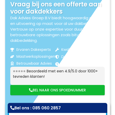
Vraag bij ons een offerte aan
voor dakdekkers
Dak Advies Groep B.V biedt hoogwaardig advies
en uitvoering op maat voor al uw dakbehoeften.
Vertrouw op onze expertise voor duurzame en
betrouwbare oplossingen zoals bitumen
dakbedekking.
Ervaren Dakexperts
Kwaliteitsmaterialen
Maatwerkoplossingen
Duurzame Resultaten
Betrouwbaar Advies
Klantgerichte Service
⭐⭐⭐⭐⭐ Beoordeeld met een 4.9/5.0 door 1000+
tevreden klanten!
BEL NAAR ONS SPOEDNUMMER
Bel ons : 085 060 2857