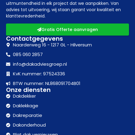
uitmuntendheid in elk project dat we aanpakken. Van
advies tot uitvoering, wij staan garant voor kwaliteit en
klanttevredenheid.
Gratis Offerte aanvragen
Contactgegevens
Naarderweg 16 - 1217 GL - Hilversum
085 060 2857
info@dakadviesgroep.nl
KvK nummer: 97524336
BTW nummer: NL868091704B01
Onze diensten
Dakdekker
Daklekkage
Dakreparatie
Dakonderhoud
Plat dak vernieuwen