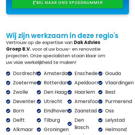
BEL NAAR ONS SPOEDNUMMER
Wij zijn werkzaam in deze regio's
Vertrouw op de expertise van
Dak Advies
Groep B.V.
voor al uw bouw- en renovatie
projecten. Onze specialisten staan klaar om
uw visie werkelijkheid te maken!
Dordrecht
Amsterdam
Enschede
Gouda
Zoetermeer
Rotterdam
Apeldoorn
Vlaardingen
Zwolle
Den Haag
Haarlem
Best
Deventer
Utrecht
Amersfoort
Purmerend
Born
Eindhoven
Zaanstad
Oss
Delft
Tilburg
Den
Lelystad
Bosch
Alkmaar
Groningen
Helmond