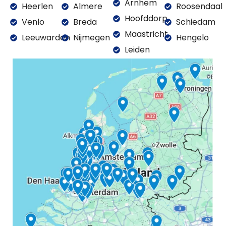
Arnhem
Heerlen
Almere
Roosendaal
Hoofddorp
Venlo
Breda
Schiedam
Maastricht
Leeuwarden
Nijmegen
Hengelo
Leiden