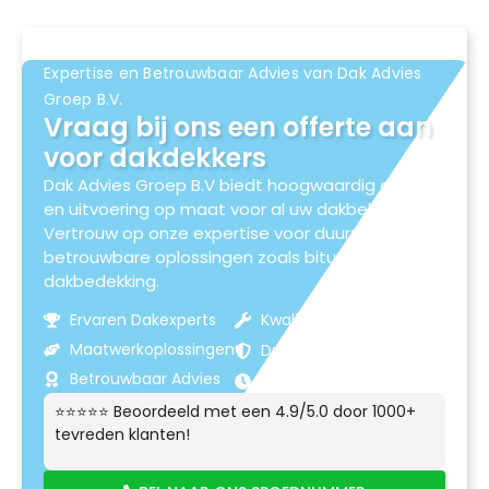
Expertise en Betrouwbaar Advies van Dak Advies
Groep B.V.
Vraag bij ons een offerte aan
voor dakdekkers
Dak Advies Groep B.V biedt hoogwaardig advies
en uitvoering op maat voor al uw dakbehoeften.
Vertrouw op onze expertise voor duurzame en
betrouwbare oplossingen zoals bitumen
dakbedekking.
Ervaren Dakexperts
Kwaliteitsmaterialen
Maatwerkoplossingen
Duurzame Resultaten
Betrouwbaar Advies
Klantgerichte Service
⭐⭐⭐⭐⭐ Beoordeeld met een 4.9/5.0 door 1000+
tevreden klanten!