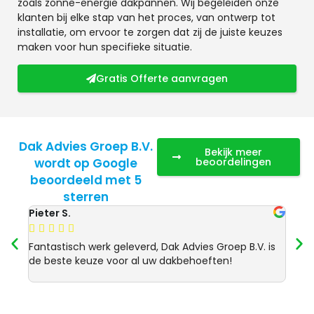
zoals zonne-energie dakpannen. Wij begeleiden onze
klanten bij elke stap van het proces, van ontwerp tot
installatie, om ervoor te zorgen dat zij de juiste keuzes
maken voor hun specifieke situatie.
Gratis Offerte aanvragen
Dak Advies Groep B.V.
Bekijk meer
wordt op Google
beoordelingen
beoordeeld met 5
sterren
Pieter S.
Anja 








Fantastisch werk geleverd, Dak Advies Groep B.V. is
Uitst
de beste keuze voor al uw dakbehoeften!
Advie
dakre