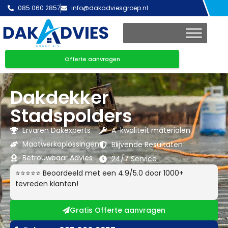
085 060 2857
info@dakadviesgroep.nl
Offerte aanvragen
Dakdekker
Stadspolders
Ervaren Dakexperts
A-kwaliteit materialen
Maatwerkoplossingen
Blijvende Resultaten
Betrouwbaar Advies
24/7 Service
⭐⭐⭐⭐⭐ Beoordeeld met een 4.9/5.0 door 1000+
tevreden klanten!
Gratis Offerte aanvragen