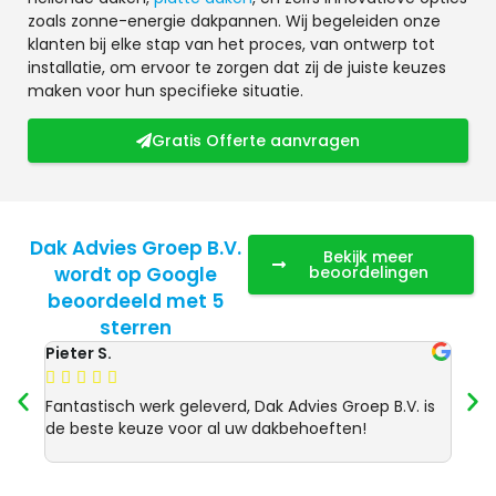
zoals zonne-energie dakpannen. Wij begeleiden onze
klanten bij elke stap van het proces, van ontwerp tot
installatie, om ervoor te zorgen dat zij de juiste keuzes
maken voor hun specifieke situatie.
Gratis Offerte aanvragen
Dak Advies Groep B.V.
Bekijk meer
wordt op Google
beoordelingen
beoordeeld met 5
sterren
Pieter S.
Anja 








Fantastisch werk geleverd, Dak Advies Groep B.V. is
Uitst
de beste keuze voor al uw dakbehoeften!
Advie
dakre