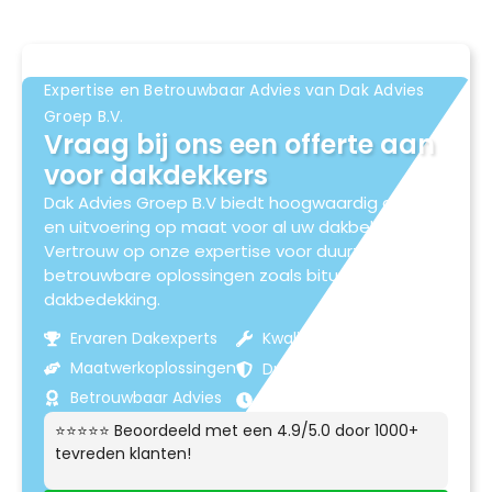
Expertise en Betrouwbaar Advies van Dak Advies
Groep B.V.
Vraag bij ons een offerte aan
voor dakdekkers
Dak Advies Groep B.V biedt hoogwaardig advies
en uitvoering op maat voor al uw dakbehoeften.
Vertrouw op onze expertise voor duurzame en
betrouwbare oplossingen zoals bitumen
dakbedekking.
Ervaren Dakexperts
Kwaliteitsmaterialen
Maatwerkoplossingen
Duurzame Resultaten
Betrouwbaar Advies
Klantgerichte Service
⭐⭐⭐⭐⭐ Beoordeeld met een 4.9/5.0 door 1000+
tevreden klanten!