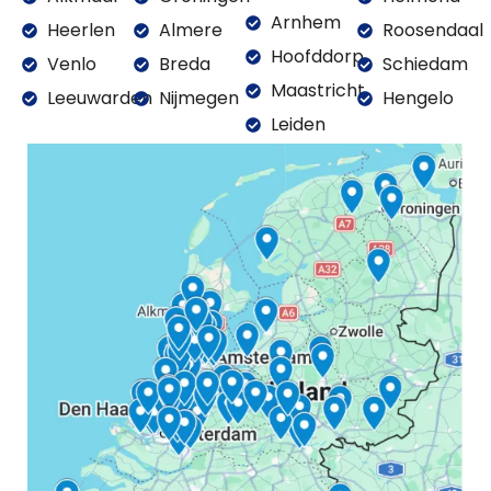
Arnhem
Heerlen
Almere
Roosendaal
Hoofddorp
Venlo
Breda
Schiedam
Maastricht
Leeuwarden
Nijmegen
Hengelo
Leiden