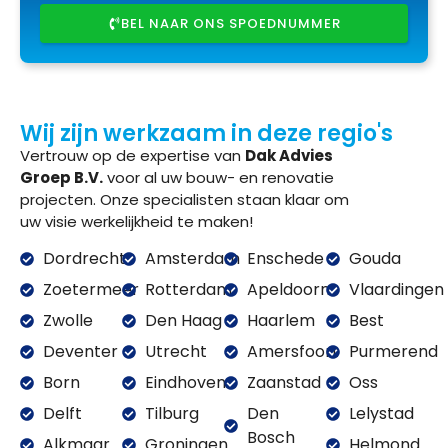
BEL NAAR ONS SPOEDNUMMER
Wij zijn werkzaam in deze regio's
Vertrouw op de expertise van
Dak Advies
Groep B.V.
voor al uw bouw- en renovatie
projecten. Onze specialisten staan klaar om
uw visie werkelijkheid te maken!
Dordrecht
Amsterdam
Enschede
Gouda
Zoetermeer
Rotterdam
Apeldoorn
Vlaardingen
Zwolle
Den Haag
Haarlem
Best
Deventer
Utrecht
Amersfoort
Purmerend
Born
Eindhoven
Zaanstad
Oss
Delft
Tilburg
Den
Lelystad
Bosch
Alkmaar
Groningen
Helmond