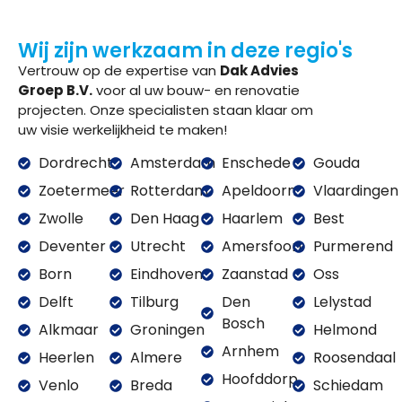
Wij zijn werkzaam in deze regio's
Vertrouw op de expertise van
Dak Advies
Groep B.V.
voor al uw bouw- en renovatie
projecten. Onze specialisten staan klaar om
uw visie werkelijkheid te maken!
Dordrecht
Amsterdam
Enschede
Gouda
Zoetermeer
Rotterdam
Apeldoorn
Vlaardingen
Zwolle
Den Haag
Haarlem
Best
Deventer
Utrecht
Amersfoort
Purmerend
Born
Eindhoven
Zaanstad
Oss
Delft
Tilburg
Den
Lelystad
Bosch
Alkmaar
Groningen
Helmond
Arnhem
Heerlen
Almere
Roosendaal
Hoofddorp
Venlo
Breda
Schiedam