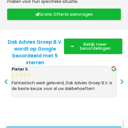
maken voor hun specifieke situatie.
Gratis Offerte aanvragen
Dak Advies Groep B.V.
Bekijk meer
wordt op Google
beoordelingen
beoordeeld met 5
sterren
Pieter S.
Anja 








Fantastisch werk geleverd, Dak Advies Groep B.V. is
Uitst
de beste keuze voor al uw dakbehoeften!
Advie
dakre