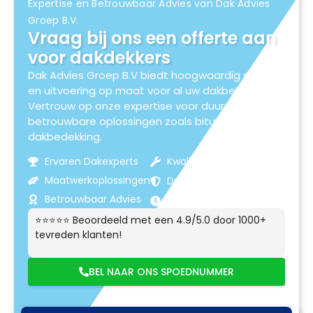
Expertise en Betrouwbaar Advies van Dak Advies
Groep B.V.
Vraag bij ons een offerte aan
voor dakdekkers
Dak Advies Groep B.V biedt hoogwaardig advies
en uitvoering op maat voor al uw dakbehoeften.
Vertrouw op onze expertise voor duurzame en
betrouwbare oplossingen zoals bitumen
dakbedekking.
Ervaren Dakexperts
Kwaliteitsmaterialen
Maatwerkoplossingen
Duurzame Resultaten
Betrouwbaar Advies
Klantgerichte Service
⭐⭐⭐⭐⭐ Beoordeeld met een 4.9/5.0 door 1000+
tevreden klanten!
BEL NAAR ONS SPOEDNUMMER