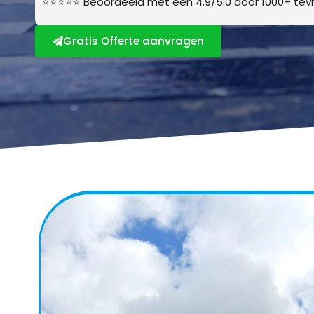
⭐⭐⭐⭐⭐ Beoordeeld met een 4.9/5.0 door 1000+ tevr
Gratis Offerte aanvragen