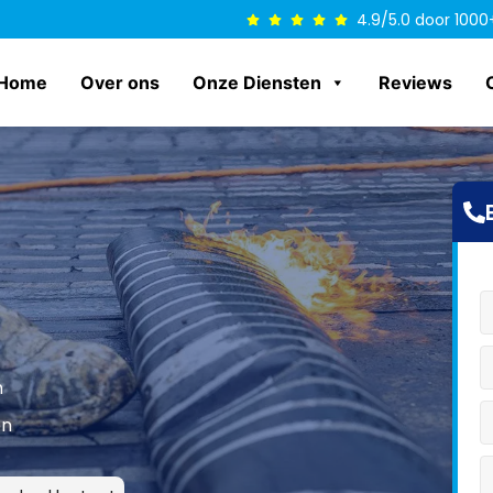
4.9/5.0 door 1000
Home
Over ons
Onze Diensten
Reviews
n
en