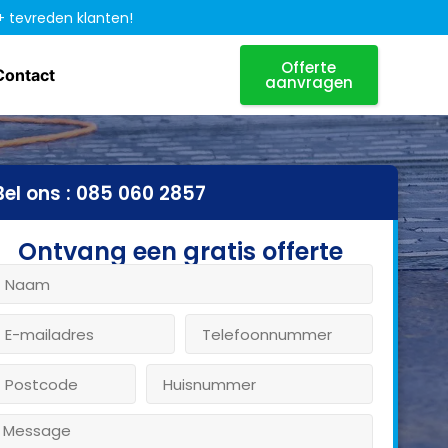
+ tevreden klanten!
Offerte
Contact
aanvragen
Bel ons : 085 060 2857
Ontvang een gratis offerte