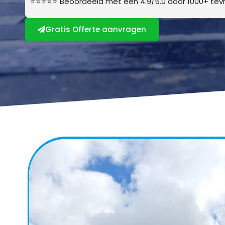
⭐⭐⭐⭐⭐ Beoordeeld met een 4.9/5.0 door 1000+ tevr
Gratis Offerte aanvragen