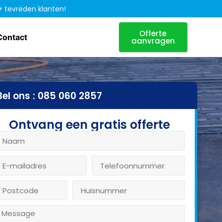
+ tevreden klanten!
Offerte
Contact
aanvragen
Bel ons : 085 060 2857
Ontvang een gratis offerte