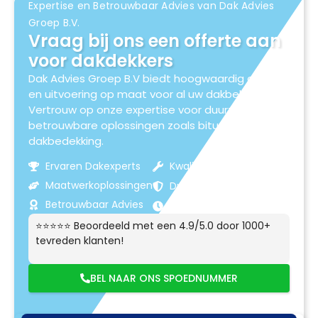
Expertise en Betrouwbaar Advies van Dak Advies
Groep B.V.
Vraag bij ons een offerte aan
voor dakdekkers
Dak Advies Groep B.V biedt hoogwaardig advies
en uitvoering op maat voor al uw dakbehoeften.
Vertrouw op onze expertise voor duurzame en
betrouwbare oplossingen zoals bitumen
dakbedekking.
Ervaren Dakexperts
Kwaliteitsmaterialen
Maatwerkoplossingen
Duurzame Resultaten
Betrouwbaar Advies
Klantgerichte Service
⭐⭐⭐⭐⭐ Beoordeeld met een 4.9/5.0 door 1000+
tevreden klanten!
BEL NAAR ONS SPOEDNUMMER