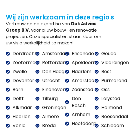
Wij zijn werkzaam in deze regio's
Vertrouw op de expertise van
Dak Advies
Groep B.V.
voor al uw bouw- en renovatie
projecten. Onze specialisten staan klaar om
uw visie werkelijkheid te maken!
Dordrecht
Amsterdam
Enschede
Gouda
Zoetermeer
Rotterdam
Apeldoorn
Vlaardingen
Zwolle
Den Haag
Haarlem
Best
Deventer
Utrecht
Amersfoort
Purmerend
Born
Eindhoven
Zaanstad
Oss
Delft
Tilburg
Den
Lelystad
Bosch
Alkmaar
Groningen
Helmond
Arnhem
Heerlen
Almere
Roosendaal
Hoofddorp
Venlo
Breda
Schiedam