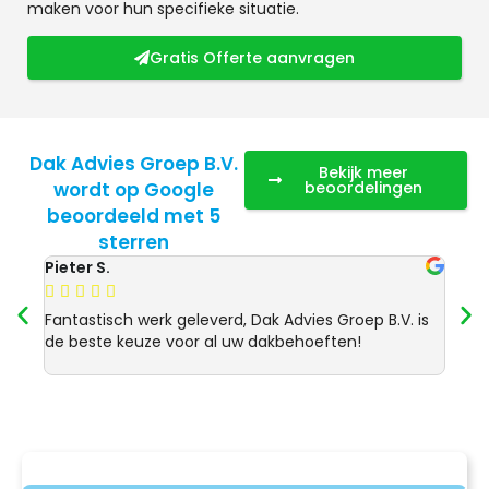
maken voor hun specifieke situatie.
Gratis Offerte aanvragen
Dak Advies Groep B.V.
Bekijk meer
wordt op Google
beoordelingen
beoordeeld met 5
sterren
Pieter S.
Anja 








Fantastisch werk geleverd, Dak Advies Groep B.V. is
Uitst
de beste keuze voor al uw dakbehoeften!
Advie
dakre