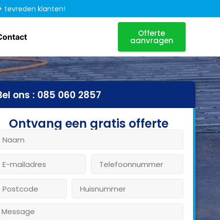
+ tevreden klanten!
Offerte
Contact
aanvragen
Bel ons : 085 060 2857
Ontvang een gratis offerte