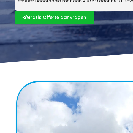
⭐⭐⭐⭐⭐ Beoordeeld met een 4.9/5.0 door 1000+ tevr
Gratis Offerte aanvragen