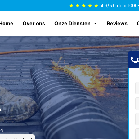
4.9/5.0 door 1000
Home
Over ons
Onze Diensten
Reviews
n
ce