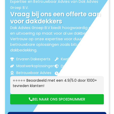
Expertise en Betrouwbaar Advies van Dak Advies
Groep B.V.
Vraag bij ons een offerte aan
voor dakdekkers
Dak Advies Groep B.V biedt hoogwaardig advies
en uitvoering op maat voor al uw dakbehoeften.
Vertrouw op onze expertise voor duurzame en
betrouwbare oplossingen zoals bitumen
dakbedekking.
Ervaren Dakexperts
Kwaliteitsmaterialen
Maatwerkoplossingen
Duurzame Resultaten
Betrouwbaar Advies
Klantgerichte Service
⭐⭐⭐⭐⭐ Beoordeeld met een 4.9/5.0 door 1000+
tevreden klanten!
BEL NAAR ONS SPOEDNUMMER