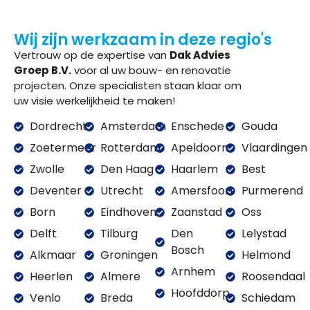
Wij zijn werkzaam in deze regio's
Vertrouw op de expertise van
Dak Advies
Groep B.V.
voor al uw bouw- en renovatie
projecten. Onze specialisten staan klaar om
uw visie werkelijkheid te maken!
Dordrecht
Amsterdam
Enschede
Gouda
Zoetermeer
Rotterdam
Apeldoorn
Vlaardingen
Zwolle
Den Haag
Haarlem
Best
Deventer
Utrecht
Amersfoort
Purmerend
Born
Eindhoven
Zaanstad
Oss
Delft
Tilburg
Den
Lelystad
Bosch
Alkmaar
Groningen
Helmond
Arnhem
Heerlen
Almere
Roosendaal
Hoofddorp
Venlo
Breda
Schiedam