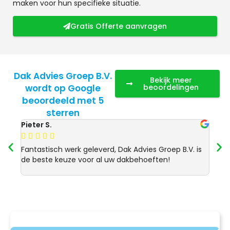
maken voor hun specifieke situatie.
Gratis Offerte aanvragen
Dak Advies Groep B.V.
Bekijk meer
wordt op Google
beoordelingen
beoordeeld met 5
sterren
Pieter S.
Anja 








Fantastisch werk geleverd, Dak Advies Groep B.V. is
Uitst
de beste keuze voor al uw dakbehoeften!
Advie
dakre