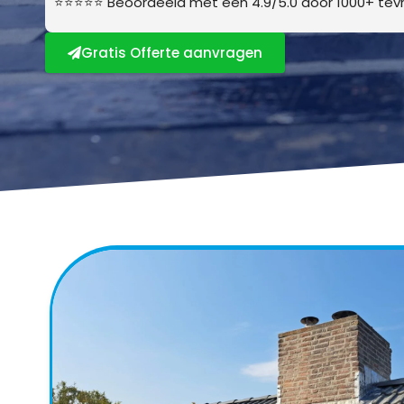
⭐⭐⭐⭐⭐ Beoordeeld met een 4.9/5.0 door 1000+ tevr
Gratis Offerte aanvragen