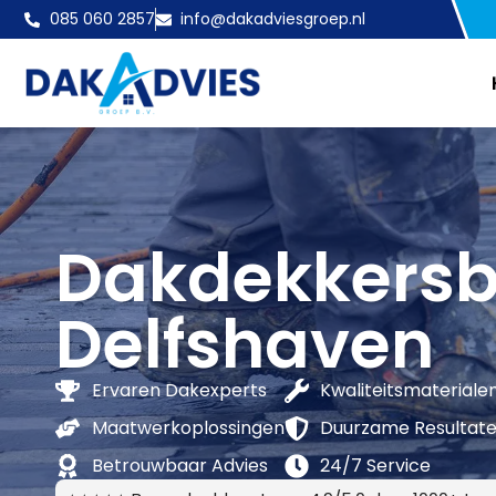
085 060 2857
info@dakadviesgroep.nl
Dakdekkersbe
Delfshaven
Ervaren Dakexperts
Kwaliteitsmateriale
Maatwerkoplossingen
Duurzame Resultat
Betrouwbaar Advies
24/7 Service