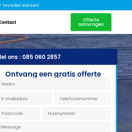
+ tevreden klanten!
Offerte
Contact
aanvragen
Bel ons : 085 060 2857
Ontvang een gratis offerte