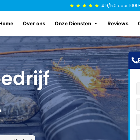
4.9/5.0 door 1000
Home
Over ons
Onze Diensten
Reviews
drijf
n
en