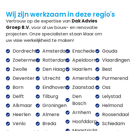
Wij zijn werkzaam in deze regio's
Vertrouw op de expertise van
Dak Advies
Groep B.V.
voor al uw bouw- en renovatie
projecten. Onze specialisten staan klaar om
uw visie werkelijkheid te maken!
Dordrecht
Amsterdam
Enschede
Gouda
Zoetermeer
Rotterdam
Apeldoorn
Vlaardingen
Zwolle
Den Haag
Haarlem
Best
Deventer
Utrecht
Amersfoort
Purmerend
Born
Eindhoven
Zaanstad
Oss
Delft
Tilburg
Den
Lelystad
Bosch
Alkmaar
Groningen
Helmond
Arnhem
Heerlen
Almere
Roosendaal
Hoofddorp
Venlo
Breda
Schiedam
Maastricht