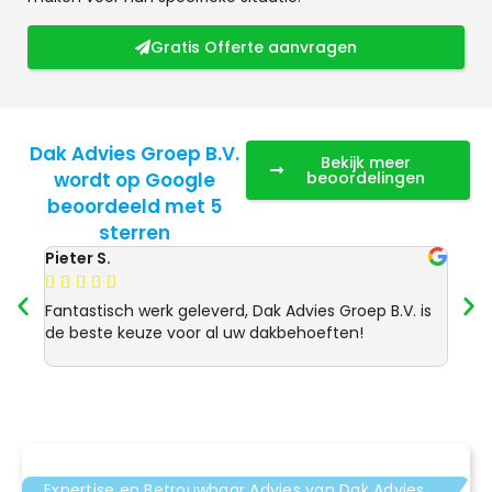
Gratis Offerte aanvragen
Dak Advies Groep B.V.
Bekijk meer
wordt op Google
beoordelingen
beoordeeld met 5
sterren
Pieter S.
Anja 








Fantastisch werk geleverd, Dak Advies Groep B.V. is
Uitst
de beste keuze voor al uw dakbehoeften!
Advie
dakre
Expertise en Betrouwbaar Advies van Dak Advies