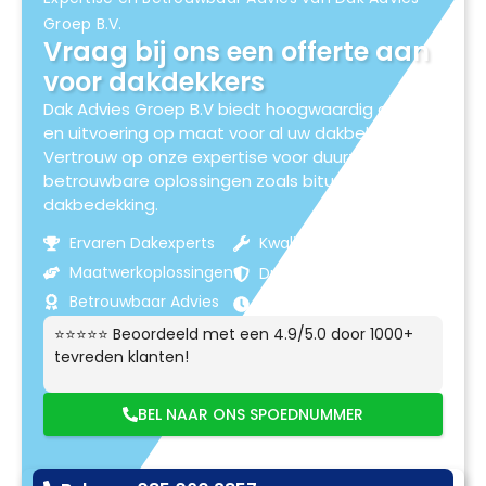
Groep B.V.
Vraag bij ons een offerte aan
voor dakdekkers
Dak Advies Groep B.V biedt hoogwaardig advies
en uitvoering op maat voor al uw dakbehoeften.
Vertrouw op onze expertise voor duurzame en
betrouwbare oplossingen zoals bitumen
dakbedekking.
Ervaren Dakexperts
Kwaliteitsmaterialen
Maatwerkoplossingen
Duurzame Resultaten
Betrouwbaar Advies
Klantgerichte Service
⭐⭐⭐⭐⭐ Beoordeeld met een 4.9/5.0 door 1000+
tevreden klanten!
BEL NAAR ONS SPOEDNUMMER