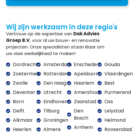
Wij zijn werkzaam in deze regio's
Vertrouw op de expertise van
Dak Advies
Groep B.V.
voor al uw bouw- en renovatie
projecten. Onze specialisten staan klaar om
uw visie werkelijkheid te maken!
Dordrecht
Amsterdam
Enschede
Gouda
Zoetermeer
Rotterdam
Apeldoorn
Vlaardingen
Zwolle
Den Haag
Haarlem
Best
Deventer
Utrecht
Amersfoort
Purmerend
Born
Eindhoven
Zaanstad
Oss
Delft
Tilburg
Den
Lelystad
Bosch
Alkmaar
Groningen
Helmond
Arnhem
Heerlen
Almere
Roosendaal