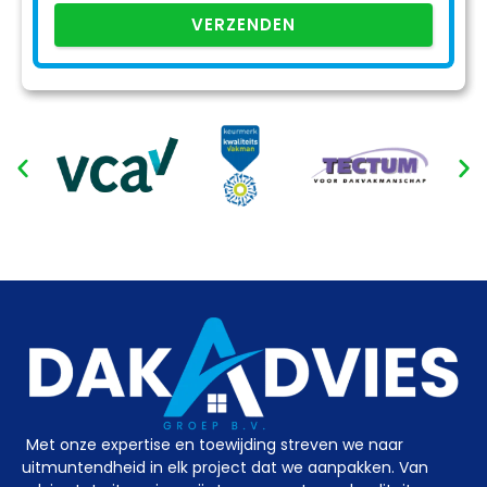
VERZENDEN
Met onze expertise en toewijding streven we naar
uitmuntendheid in elk project dat we aanpakken. Van