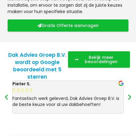
installatie, om ervoor te zorgen dat zij de juiste keuzes
maken voor hun specifieke situatie.
Gratis Offerte aanvragen
Dak Advies Groep B.V.
Bekijk meer
wordt op Google
beoordelingen
beoordeeld met 5
sterren
Pieter S.
Anja 








Fantastisch werk geleverd, Dak Advies Groep B.V. is
Uitst
de beste keuze voor al uw dakbehoeften!
Advie
dakre