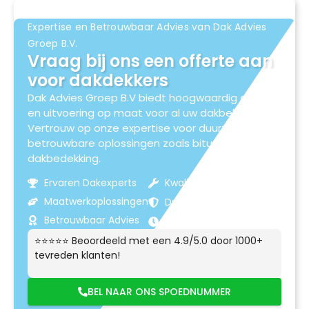
Expertise en Betrouwbaar Advies van Dak Advies
Groep B.V.
Vraag bij ons een offerte aan
voor dakdekkers
Dak Advies Groep B.V biedt hoogwaardig advies
en uitvoering op maat voor al uw dakbehoeften.
Vertrouw op onze expertise voor duurzame en
betrouwbare oplossingen zoals bitumen
dakbedekking.
Ervaren Dakexperts
Kwaliteitsmaterialen
Maatwerkoplossingen
Duurzame Resultaten
Betrouwbaar Advies
Klantgerichte Service
⭐⭐⭐⭐⭐ Beoordeeld met een 4.9/5.0 door 1000+
tevreden klanten!
BEL NAAR ONS SPOEDNUMMER