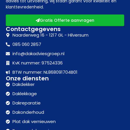
advies tot uitvoering, wij staan garant voor kwaliteit en
klanttevredenheid.
Gratis Offerte aanvragen
Contactgegevens
Naarderweg 16 - 1217 GL - Hilversum
085 060 2857
info@dakadviesgroep.nl
KvK nummer: 97524336
BTW nummer: NL868091704B01
Onze diensten
Dakdekker
Daklekkage
Dakreparatie
Dakonderhoud
Plat dak vernieuwen