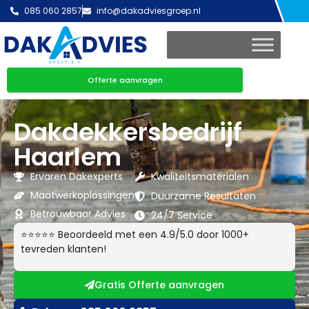
085 060 2857
info@dakadviesgroep.nl
Offerte aanvragen
Dakdekkersbedrijf
Haarlem
Ervaren Dakexperts
Kwaliteitsmaterialen
Maatwerkoplossingen
Duurzame Resultaten
Betrouwbaar Advies
24/7 Service
⭐⭐⭐⭐⭐ Beoordeeld met een 4.9/5.0 door 1000+
tevreden klanten!
Gratis Offerte aanvragen