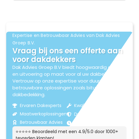
Expertise en Betrouwbaar Advies van Dak Advies
Groep B.V.
Vraag bij ons een offerte aan
voor dakdekkers
Dak Advies Groep B.V biedt hoogwaardig advies
en uitvoering op maat voor al uw dakbehoeften.
Vertrouw op onze expertise voor duurzame en
betrouwbare oplossingen zoals bitumen
dakbedekking.
Ervaren Dakexperts
Kwaliteitsmaterialen
Maatwerkoplossingen
Duurzame Resultaten
Betrouwbaar Advies
Klantgerichte Service
⭐⭐⭐⭐⭐ Beoordeeld met een 4.9/5.0 door 1000+
tevreden klanten!