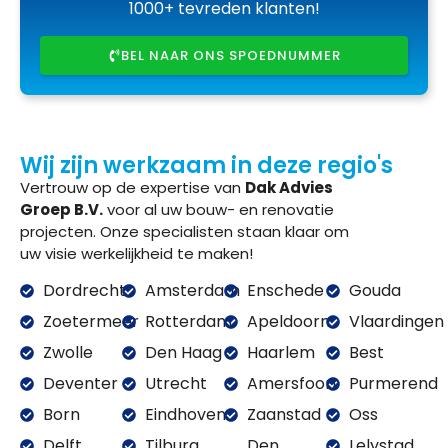
1000+ tevreden klanten!
BEL NAAR ONS SPOEDNUMMER
Wij zijn werkzaam in deze regio's
Vertrouw op de expertise van
Dak Advies
Groep B.V.
voor al uw bouw- en renovatie
projecten. Onze specialisten staan klaar om
uw visie werkelijkheid te maken!
Dordrecht
Amsterdam
Enschede
Gouda
Zoetermeer
Rotterdam
Apeldoorn
Vlaardingen
Zwolle
Den Haag
Haarlem
Best
Deventer
Utrecht
Amersfoort
Purmerend
Born
Eindhoven
Zaanstad
Oss
Delft
Tilburg
Den
Lelystad