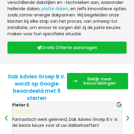
verschillende dakstijlen en -technieken aan, waaronder
hellende daken,
platte daken
, en zelfs innovatieve opties
zoals zonne-energie dakpannen. Wij begeleiden onze
klanten bij elke stap van het proces, van ontwerp tot
installatie, om ervoor te zorgen dat zij de juiste keuzes
maken voor hun specifieke situatie.
Gratis Offerte aanvragen
Dak Advies Groep B.V.
Bekijk meer
wordt op Google
beoordelingen
beoordeeld met 5
sterren
Pieter S.
Anja 








Fantastisch werk geleverd, Dak Advies Groep B.V. is
Uitst
de beste keuze voor al uw dakbehoeften!
Advie
dakre