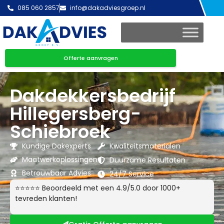
085 060 2857
info@dakadviesgroep.nl
Offerte aanvragen
Dakdekkersbedrijf
Hillegersberg-
Schiebroek
Kundige Dakexperts
Kwaliteitsmaterialen
Maatwerkoplossingen
Duurzame Resultaten
Betrouwbaar Advies
24/7 Service
⭐⭐⭐⭐⭐ Beoordeeld met een 4.9/5.0 door 1000+
tevreden klanten!