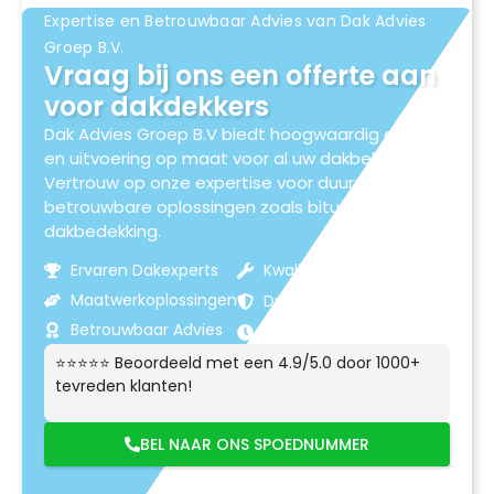
Expertise en Betrouwbaar Advies van Dak Advies
Groep B.V.
Vraag bij ons een offerte aan
voor dakdekkers
Dak Advies Groep B.V biedt hoogwaardig advies
en uitvoering op maat voor al uw dakbehoeften.
Vertrouw op onze expertise voor duurzame en
betrouwbare oplossingen zoals bitumen
dakbedekking.
Ervaren Dakexperts
Kwaliteitsmaterialen
Maatwerkoplossingen
Duurzame Resultaten
Betrouwbaar Advies
Klantgerichte Service
⭐⭐⭐⭐⭐ Beoordeeld met een 4.9/5.0 door 1000+
tevreden klanten!
BEL NAAR ONS SPOEDNUMMER