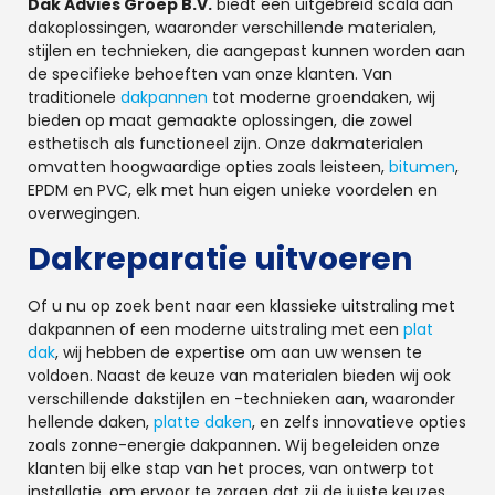
Dak Advies Groep B.V.
biedt een uitgebreid scala aan
dakoplossingen, waaronder verschillende materialen,
stijlen en technieken, die aangepast kunnen worden aan
de specifieke behoeften van onze klanten. Van
traditionele
dakpannen
tot moderne groendaken, wij
bieden op maat gemaakte oplossingen, die zowel
esthetisch als functioneel zijn. Onze dakmaterialen
omvatten hoogwaardige opties zoals leisteen,
bitumen
,
EPDM en PVC, elk met hun eigen unieke voordelen en
overwegingen.
Dakreparatie uitvoeren
Of u nu op zoek bent naar een klassieke uitstraling met
dakpannen of een moderne uitstraling met een
plat
dak
, wij hebben de expertise om aan uw wensen te
voldoen. Naast de keuze van materialen bieden wij ook
verschillende dakstijlen en -technieken aan, waaronder
hellende daken,
platte daken
, en zelfs innovatieve opties
zoals zonne-energie dakpannen. Wij begeleiden onze
klanten bij elke stap van het proces, van ontwerp tot
installatie, om ervoor te zorgen dat zij de juiste keuzes