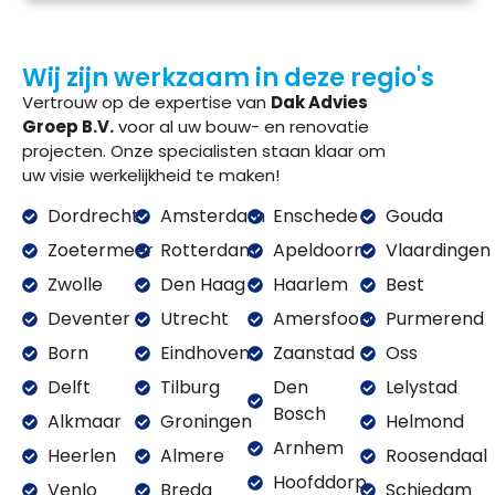
Wij zijn werkzaam in deze regio's
Vertrouw op de expertise van
Dak Advies
Groep B.V.
voor al uw bouw- en renovatie
projecten. Onze specialisten staan klaar om
uw visie werkelijkheid te maken!
Dordrecht
Amsterdam
Enschede
Gouda
Zoetermeer
Rotterdam
Apeldoorn
Vlaardingen
Zwolle
Den Haag
Haarlem
Best
Deventer
Utrecht
Amersfoort
Purmerend
Born
Eindhoven
Zaanstad
Oss
Delft
Tilburg
Den
Lelystad
Bosch
Alkmaar
Groningen
Helmond
Arnhem
Heerlen
Almere
Roosendaal
Hoofddorp
Venlo
Breda
Schiedam