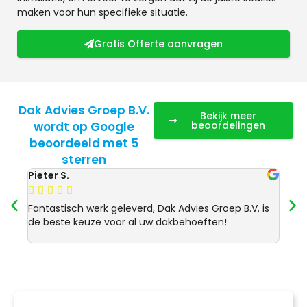
maken voor hun specifieke situatie.
Gratis Offerte aanvragen
Dak Advies Groep B.V.
Bekijk meer
wordt op Google
beoordelingen
beoordeeld met 5
sterren
Pieter S.
Anja 








Fantastisch werk geleverd, Dak Advies Groep B.V. is
Uitst
de beste keuze voor al uw dakbehoeften!
Advie
dakre