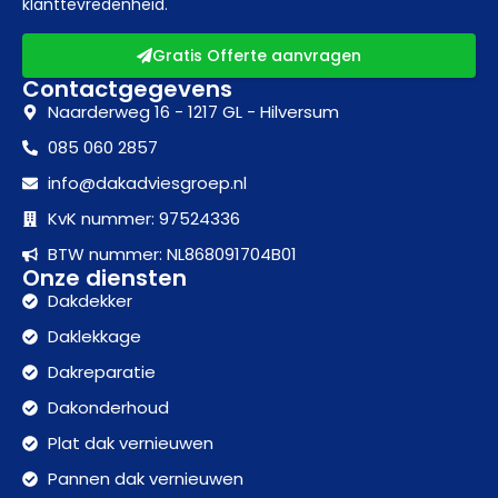
klanttevredenheid.
Gratis Offerte aanvragen
Contactgegevens
Naarderweg 16 - 1217 GL - Hilversum
085 060 2857
info@dakadviesgroep.nl
KvK nummer: 97524336
BTW nummer: NL868091704B01
Onze diensten
Dakdekker
Daklekkage
Dakreparatie
Dakonderhoud
Plat dak vernieuwen
Pannen dak vernieuwen