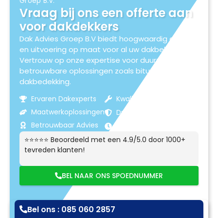
Groep B.V.
Vraag bij ons een offerte aan
voor dakdekkers
Dak Advies Groep B.V biedt hoogwaardig advies
en uitvoering op maat voor al uw dakbehoeften.
Vertrouw op onze expertise voor duurzame en
betrouwbare oplossingen zoals bitumen
dakbedekking.
Ervaren Dakexperts
Kwaliteitsmaterialen
Maatwerkoplossingen
Duurzame Resultaten
Betrouwbaar Advies
Klantgerichte Service
⭐⭐⭐⭐⭐ Beoordeeld met een 4.9/5.0 door 1000+
tevreden klanten!
BEL NAAR ONS SPOEDNUMMER
Bel ons : 085 060 2857