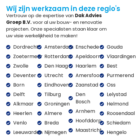
Wij zijn werkzaam in deze regio's
Vertrouw op de expertise van
Dak Advies
Groep B.V.
voor al uw bouw- en renovatie
projecten. Onze specialisten staan klaar om
uw visie werkelijkheid te maken!
Dordrecht
Amsterdam
Enschede
Gouda
Zoetermeer
Rotterdam
Apeldoorn
Vlaardingen
Zwolle
Den Haag
Haarlem
Best
Deventer
Utrecht
Amersfoort
Purmerend
Born
Eindhoven
Zaanstad
Oss
Delft
Tilburg
Den
Lelystad
Bosch
Alkmaar
Groningen
Helmond
Arnhem
Heerlen
Almere
Roosendaal
Hoofddorp
Venlo
Breda
Schiedam
Maastricht
Leeuwarden
Nijmegen
Hengelo