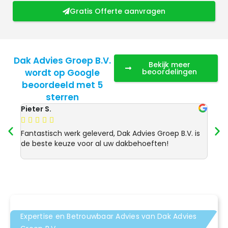
Gratis Offerte aanvragen
Dak Advies Groep B.V.
Bekijk meer
wordt op Google
beoordelingen
beoordeeld met 5
sterren
Pieter S.
Anja 








Fantastisch werk geleverd, Dak Advies Groep B.V. is
Uitst
de beste keuze voor al uw dakbehoeften!
Advie
dakre
Expertise en Betrouwbaar Advies van Dak Advies