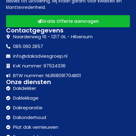
advies tot uitvoering, wij staan garant voor kwaliteit en
klanttevredenheid.
Gratis Offerte aanvragen
Contactgegevens
Naarderweg 16 - 1217 GL - Hilversum
085 060 2857
info@dakadviesgroep.nl
KvK nummer: 97524336
BTW nummer: NL868091704B01
Onze diensten
Dakdekker
Daklekkage
Dakreparatie
Dakonderhoud
Plat dak vernieuwen