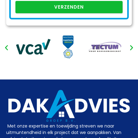
VERZENDEN
Met onze expertise en toewijding streven we naar
uitmuntendheid in elk project dat we aanpakken. Van