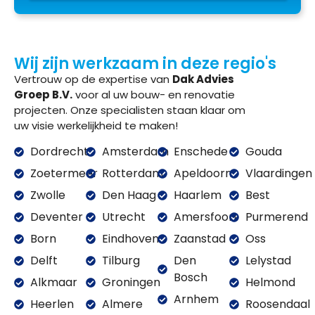
Wij zijn werkzaam in deze regio's
Vertrouw op de expertise van
Dak Advies
Groep B.V.
voor al uw bouw- en renovatie
projecten. Onze specialisten staan klaar om
uw visie werkelijkheid te maken!
Dordrecht
Amsterdam
Enschede
Gouda
Zoetermeer
Rotterdam
Apeldoorn
Vlaardingen
Zwolle
Den Haag
Haarlem
Best
Deventer
Utrecht
Amersfoort
Purmerend
Born
Eindhoven
Zaanstad
Oss
Delft
Tilburg
Den
Lelystad
Bosch
Alkmaar
Groningen
Helmond
Arnhem
Heerlen
Almere
Roosendaal