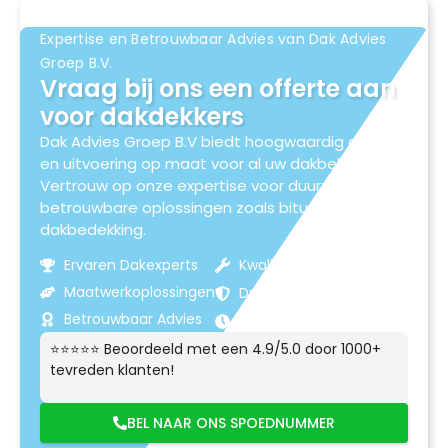
Expertise en Betrouwbaar Advies van Dak Advies
Groep B.V.
Vraag bij ons een offerte aan
voor dakdekkers
Dak Advies Groep B.V biedt hoogwaardig advies
en uitvoering op maat voor al uw dakbehoeften.
Vertrouw op onze expertise voor duurzame en
betrouwbare oplossingen zoals bitumen
dakbedekking.
Ervaren Dakexperts
Kwaliteitsmaterialen
Maatwerkoplossingen
Duurzame Resultaten
Betrouwbaar Advies
Klantgerichte Service
⭐⭐⭐⭐⭐ Beoordeeld met een 4.9/5.0 door 1000+
tevreden klanten!
BEL NAAR ONS SPOEDNUMMER