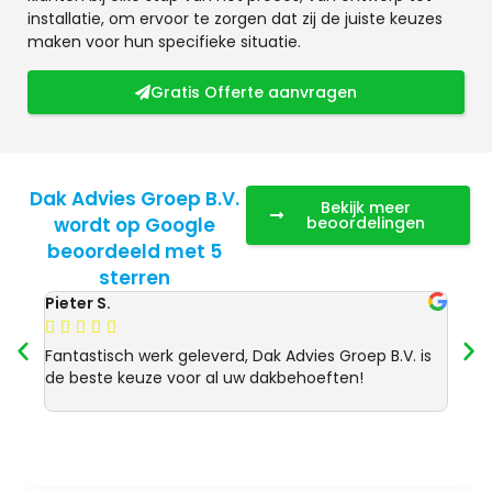
installatie, om ervoor te zorgen dat zij de juiste keuzes
maken voor hun specifieke situatie.
Gratis Offerte aanvragen
Dak Advies Groep B.V.
Bekijk meer
wordt op Google
beoordelingen
beoordeeld met 5
sterren
Pieter S.
Anja 








Fantastisch werk geleverd, Dak Advies Groep B.V. is
Uitst
de beste keuze voor al uw dakbehoeften!
Advie
dakre