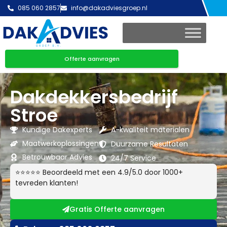
085 060 2857
info@dakadviesgroep.nl
Offerte aanvragen
Dakdekkersbedrijf
Stroe
Kundige Dakexperts
A-kwaliteit materialen
Maatwerkoplossingen
Duurzame Resultaten
Betrouwbaar Advies
24/7 Service
⭐⭐⭐⭐⭐ Beoordeeld met een 4.9/5.0 door 1000+
tevreden klanten!
Gratis Offerte aanvragen