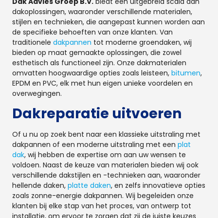
Dak Advies Groep B.V.
biedt een uitgebreid scala aan
dakoplossingen, waaronder verschillende materialen,
stijlen en technieken, die aangepast kunnen worden aan
de specifieke behoeften van onze klanten. Van
traditionele
dakpannen
tot moderne groendaken, wij
bieden op maat gemaakte oplossingen, die zowel
esthetisch als functioneel zijn. Onze dakmaterialen
omvatten hoogwaardige opties zoals leisteen,
bitumen
,
EPDM en PVC, elk met hun eigen unieke voordelen en
overwegingen.
Dakreparatie uitvoeren
Of u nu op zoek bent naar een klassieke uitstraling met
dakpannen of een moderne uitstraling met een
plat
dak
, wij hebben de expertise om aan uw wensen te
voldoen. Naast de keuze van materialen bieden wij ook
verschillende dakstijlen en -technieken aan, waaronder
hellende daken,
platte daken
, en zelfs innovatieve opties
zoals zonne-energie dakpannen. Wij begeleiden onze
klanten bij elke stap van het proces, van ontwerp tot
installatie, om ervoor te zorgen dat zij de juiste keuzes