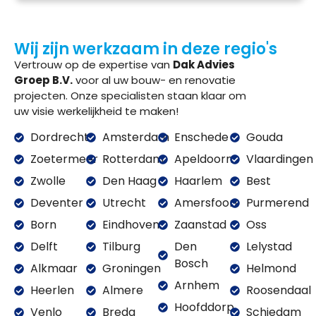
Wij zijn werkzaam in deze regio's
Vertrouw op de expertise van
Dak Advies
Groep B.V.
voor al uw bouw- en renovatie
projecten. Onze specialisten staan klaar om
uw visie werkelijkheid te maken!
Dordrecht
Amsterdam
Enschede
Gouda
Zoetermeer
Rotterdam
Apeldoorn
Vlaardingen
Zwolle
Den Haag
Haarlem
Best
Deventer
Utrecht
Amersfoort
Purmerend
Born
Eindhoven
Zaanstad
Oss
Delft
Tilburg
Den
Lelystad
Bosch
Alkmaar
Groningen
Helmond
Arnhem
Heerlen
Almere
Roosendaal
Hoofddorp
Venlo
Breda
Schiedam