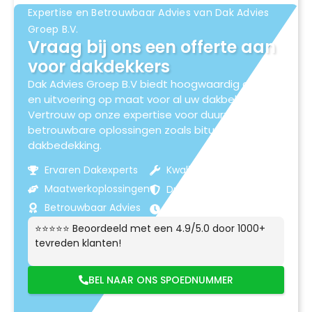
Expertise en Betrouwbaar Advies van Dak Advies
Groep B.V.
Vraag bij ons een offerte aan
voor dakdekkers
Dak Advies Groep B.V biedt hoogwaardig advies
en uitvoering op maat voor al uw dakbehoeften.
Vertrouw op onze expertise voor duurzame en
betrouwbare oplossingen zoals bitumen
dakbedekking.
Ervaren Dakexperts
Kwaliteitsmaterialen
Maatwerkoplossingen
Duurzame Resultaten
Betrouwbaar Advies
Klantgerichte Service
⭐⭐⭐⭐⭐ Beoordeeld met een 4.9/5.0 door 1000+
tevreden klanten!
BEL NAAR ONS SPOEDNUMMER