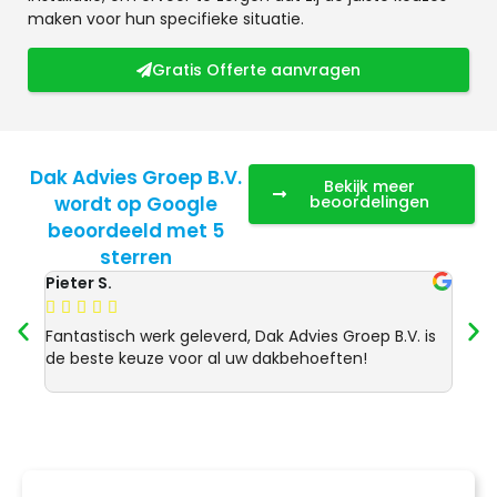
maken voor hun specifieke situatie.
Gratis Offerte aanvragen
Dak Advies Groep B.V.
Bekijk meer
wordt op Google
beoordelingen
beoordeeld met 5
sterren
Pieter S.
Anja 








Fantastisch werk geleverd, Dak Advies Groep B.V. is
Uitst
de beste keuze voor al uw dakbehoeften!
Advie
dakre