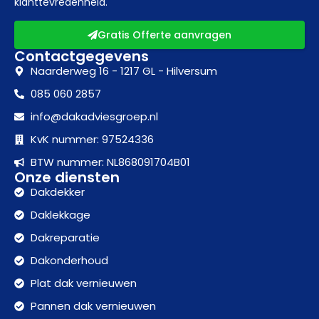
klanttevredenheid.
Gratis Offerte aanvragen
Contactgegevens
Naarderweg 16 - 1217 GL - Hilversum
085 060 2857
info@dakadviesgroep.nl
KvK nummer: 97524336
BTW nummer: NL868091704B01
Onze diensten
Dakdekker
Daklekkage
Dakreparatie
Dakonderhoud
Plat dak vernieuwen
Pannen dak vernieuwen