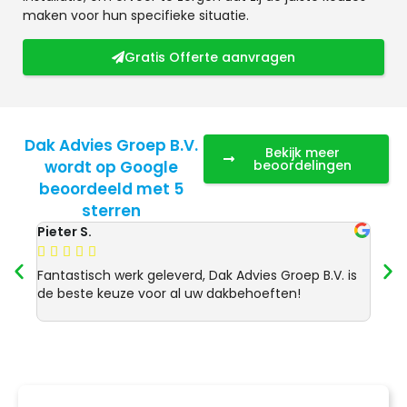
maken voor hun specifieke situatie.
Gratis Offerte aanvragen
Dak Advies Groep B.V.
Bekijk meer
wordt op Google
beoordelingen
beoordeeld met 5
sterren
Pieter S.
Anja 








Fantastisch werk geleverd, Dak Advies Groep B.V. is
Uitst
de beste keuze voor al uw dakbehoeften!
Advie
dakre