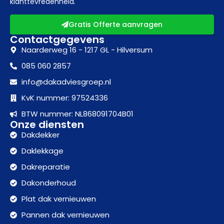
klanttevredenheid.
Gratis Offerte aanvragen
Contactgegevens
Naarderweg 16 - 1217 GL - Hilversum
085 060 2857
info@dakadviesgroep.nl
KvK nummer: 97524336
BTW nummer: NL868091704B01
Onze diensten
Dakdekker
Daklekkage
Dakreparatie
Dakonderhoud
Plat dak vernieuwen
Pannen dak vernieuwen