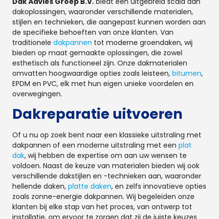
Dak Advies Groep B.V.
biedt een uitgebreid scala aan
dakoplossingen, waaronder verschillende materialen,
stijlen en technieken, die aangepast kunnen worden aan
de specifieke behoeften van onze klanten. Van
traditionele
dakpannen
tot moderne groendaken, wij
bieden op maat gemaakte oplossingen, die zowel
esthetisch als functioneel zijn. Onze dakmaterialen
omvatten hoogwaardige opties zoals leisteen,
bitumen
,
EPDM en PVC, elk met hun eigen unieke voordelen en
overwegingen.
Dakreparatie uitvoeren
Of u nu op zoek bent naar een klassieke uitstraling met
dakpannen of een moderne uitstraling met een
plat
dak
, wij hebben de expertise om aan uw wensen te
voldoen. Naast de keuze van materialen bieden wij ook
verschillende dakstijlen en -technieken aan, waaronder
hellende daken,
platte daken
, en zelfs innovatieve opties
zoals zonne-energie dakpannen. Wij begeleiden onze
klanten bij elke stap van het proces, van ontwerp tot
installatie, om ervoor te zorgen dat zij de juiste keuzes