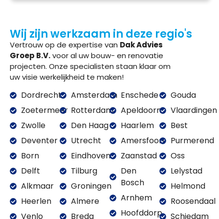
Wij zijn werkzaam in deze regio's
Vertrouw op de expertise van
Dak Advies
Groep B.V.
voor al uw bouw- en renovatie
projecten. Onze specialisten staan klaar om
uw visie werkelijkheid te maken!
Dordrecht
Amsterdam
Enschede
Gouda
Zoetermeer
Rotterdam
Apeldoorn
Vlaardingen
Zwolle
Den Haag
Haarlem
Best
Deventer
Utrecht
Amersfoort
Purmerend
Born
Eindhoven
Zaanstad
Oss
Delft
Tilburg
Den
Lelystad
Bosch
Alkmaar
Groningen
Helmond
Arnhem
Heerlen
Almere
Roosendaal
Hoofddorp
Venlo
Breda
Schiedam