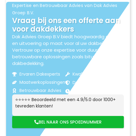
Expertise en Betrouwbaar Advies van Dak Advies
Groep B.V.
Vraag bij ons een offerte aan
voor dakdekkers
Dak Advies Groep B.V biedt hoogwaardig advies
en uitvoering op maat voor al uw dakbehoeften.
Vertrouw op onze expertise voor duurzame en
betrouwbare oplossingen zoals bitumen
dakbedekking.
Ervaren Dakexperts
Kwaliteitsmaterialen
Maatwerkoplossingen
Duurzame Resultaten
Betrouwbaar Advies
Klantgerichte Service
⭐⭐⭐⭐⭐ Beoordeeld met een 4.9/5.0 door 1000+
tevreden klanten!
BEL NAAR ONS SPOEDNUMMER