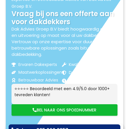
Groep B.V.
Vraag bij ons een offerte aan
voor dakdekkers
Dak Advies Groep B.V biedt hoogwaardig advies
en uitvoering op maat voor al uw dakbehoeften.
Vertrouw op onze expertise voor duurzame en
betrouwbare oplossingen zoals bitumen
dakbedekking.
Ervaren Dakexperts
Kwaliteitsmaterialen
Maatwerkoplossingen
Duurzame Resultaten
Betrouwbaar Advies
Klantgerichte Service
⭐⭐⭐⭐⭐ Beoordeeld met een 4.9/5.0 door 1000+
tevreden klanten!
BEL NAAR ONS SPOEDNUMMER