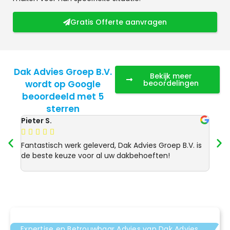
Gratis Offerte aanvragen
Dak Advies Groep B.V.
Bekijk meer
wordt op Google
beoordelingen
beoordeeld met 5
sterren
Pieter S.
Anja 








Fantastisch werk geleverd, Dak Advies Groep B.V. is
Uitst
de beste keuze voor al uw dakbehoeften!
Advie
dakre
Expertise en Betrouwbaar Advies van Dak Advies