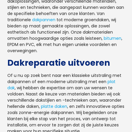
dakoplossingen, waaronder verschillende materialen,
stijlen en technieken, die aangepast kunnen worden aan
de specifieke behoeften van onze klanten. Van
traditionele
dakpannen
tot moderne groendaken, wij
bieden op maat gemaakte oplossingen, die zowel
esthetisch als functioneel zijn. Onze dakmaterialen
omvatten hoogwaardige opties zoals leisteen,
bitumen
,
EPDM en PVC, elk met hun eigen unieke voordelen en
overwegingen.
Dakreparatie uitvoeren
Of u nu op zoek bent naar een klassieke uitstraling met
dakpannen of een moderne uitstraling met een
plat
dak
, wij hebben de expertise om aan uw wensen te
voldoen. Naast de keuze van materialen bieden wij ook
verschillende dakstijlen en -technieken aan, waaronder
hellende daken,
platte daken
, en zelfs innovatieve opties
zoals zonne-energie dakpannen. Wij begeleiden onze
klanten bij elke stap van het proces, van ontwerp tot
installatie, om ervoor te zorgen dat zij de juiste keuzes
maken voor hun specifieke situatie.