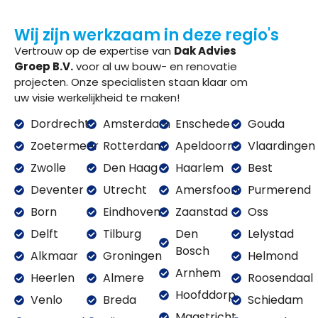
Wij zijn werkzaam in deze regio's
Vertrouw op de expertise van
Dak Advies
Groep B.V.
voor al uw bouw- en renovatie
projecten. Onze specialisten staan klaar om
uw visie werkelijkheid te maken!
Dordrecht
Amsterdam
Enschede
Gouda
Zoetermeer
Rotterdam
Apeldoorn
Vlaardingen
Zwolle
Den Haag
Haarlem
Best
Deventer
Utrecht
Amersfoort
Purmerend
Born
Eindhoven
Zaanstad
Oss
Delft
Tilburg
Den
Lelystad
Bosch
Alkmaar
Groningen
Helmond
Arnhem
Heerlen
Almere
Roosendaal
Hoofddorp
Venlo
Breda
Schiedam
Maastricht