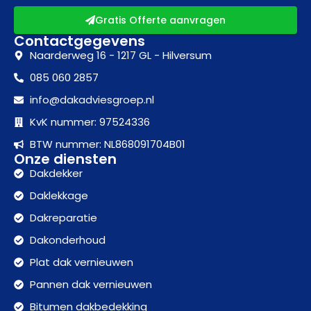
Gratis Offerte aanvragen
Contactgegevens
Naarderweg 16 - 1217 GL - Hilversum
085 060 2857
info@dakadviesgroep.nl
KvK nummer: 97524336
BTW nummer: NL868091704B01
Onze diensten
Dakdekker
Daklekkage
Dakreparatie
Dakonderhoud
Plat dak vernieuwen
Pannen dak vernieuwen
Bitumen dakbedekking