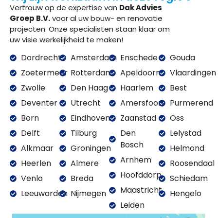
Vertrouw op de expertise van
Dak Advies
Groep B.V.
voor al uw bouw- en renovatie
projecten. Onze specialisten staan klaar om
uw visie werkelijkheid te maken!
Dordrecht
Amsterdam
Enschede
Gouda
Zoetermeer
Rotterdam
Apeldoorn
Vlaardingen
Zwolle
Den Haag
Haarlem
Best
Deventer
Utrecht
Amersfoort
Purmerend
Born
Eindhoven
Zaanstad
Oss
Delft
Tilburg
Den
Lelystad
Bosch
Alkmaar
Groningen
Helmond
Arnhem
Heerlen
Almere
Roosendaal
Hoofddorp
Venlo
Breda
Schiedam
Maastricht
Leeuwarden
Nijmegen
Hengelo
Leiden