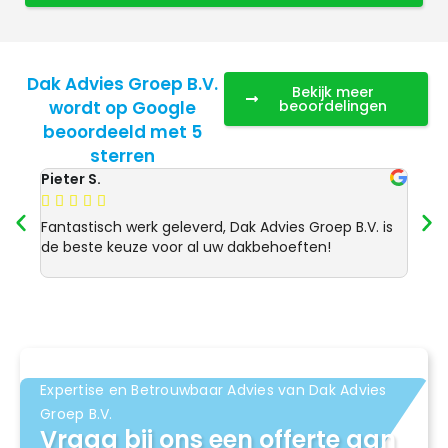
Dak Advies Groep B.V.
Bekijk meer
wordt op Google
beoordelingen
beoordeeld met 5
sterren
Pieter S.
Anja 








Fantastisch werk geleverd, Dak Advies Groep B.V. is
Uitst
de beste keuze voor al uw dakbehoeften!
Advie
dakre
Expertise en Betrouwbaar Advies van Dak Advies
Groep B.V.
Vraag bij ons een offerte aan