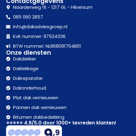
Contactgegevens
Naarderweg 16 - 1217 GL - Hilversum
085 060 2857
info@dakadviesgroep.nl
KvK nummer: 97524336
BTW nummer: NL868091704B01
Onze diensten
Dakdekker
Daklekkage
Dakreparatie
Dakonderhoud
Plat dak vernieuwen
Pannen dak vernieuwen
Bitumen dakbedekking
⭐⭐⭐⭐⭐ 4.9/5.0 door 1000+ tevreden klanten!