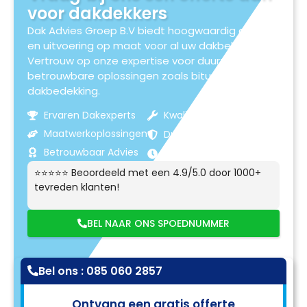
voor dakdekkers
Dak Advies Groep B.V biedt hoogwaardig advies
en uitvoering op maat voor al uw dakbehoeften.
Vertrouw op onze expertise voor duurzame en
betrouwbare oplossingen zoals bitumen
dakbedekking.
Ervaren Dakexperts
Kwaliteitsmaterialen
Maatwerkoplossingen
Duurzame Resultaten
Betrouwbaar Advies
Klantgerichte Service
⭐⭐⭐⭐⭐ Beoordeeld met een 4.9/5.0 door 1000+
tevreden klanten!
BEL NAAR ONS SPOEDNUMMER
Bel ons : 085 060 2857
Ontvang een gratis offerte