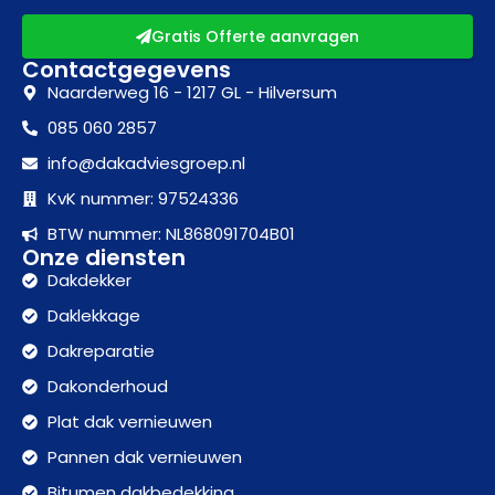
Gratis Offerte aanvragen
Contactgegevens
Naarderweg 16 - 1217 GL - Hilversum
085 060 2857
info@dakadviesgroep.nl
KvK nummer: 97524336
BTW nummer: NL868091704B01
Onze diensten
Dakdekker
Daklekkage
Dakreparatie
Dakonderhoud
Plat dak vernieuwen
Pannen dak vernieuwen
Bitumen dakbedekking