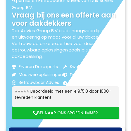
Expertise en Betrouwbaar Advies van Dak Advies
Groep B.V.
Vraag bij ons een offerte aan
voor dakdekkers
Dak Advies Groep B.V biedt hoogwaardig advies
en uitvoering op maat voor al uw dakbehoeften.
Vertrouw op onze expertise voor duurzame en
betrouwbare oplossingen zoals bitumen
dakbedekking.
Ervaren Dakexperts
Kwaliteitsmaterialen
Maatwerkoplossingen
Duurzame Resultaten
Betrouwbaar Advies
Klantgerichte Service
⭐⭐⭐⭐⭐ Beoordeeld met een 4.9/5.0 door 1000+
tevreden klanten!
BEL NAAR ONS SPOEDNUMMER