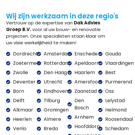
Wij zijn werkzaam in deze regio's
Vertrouw op de expertise van
Dak Advies
Groep B.V.
voor al uw bouw- en renovatie
projecten. Onze specialisten staan klaar om
uw visie werkelijkheid te maken!
Dordrecht
Amsterdam
Enschede
Gouda
Zoetermeer
Rotterdam
Apeldoorn
Vlaardingen
Zwolle
Den Haag
Haarlem
Best
Deventer
Utrecht
Amersfoort
Purmerend
Born
Eindhoven
Zaanstad
Oss
Delft
Tilburg
Den
Lelystad
Bosch
Alkmaar
Groningen
Helmond
Arnhem
Heerlen
Almere
Roosendaal
Hoofddorp
Venlo
Breda
Schiedam