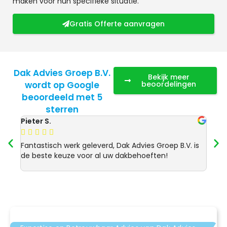
maken voor hun specifieke situatie.
Gratis Offerte aanvragen
Dak Advies Groep B.V.
Bekijk meer
wordt op Google
beoordelingen
beoordeeld met 5
sterren
Pieter S.
Anja 








Fantastisch werk geleverd, Dak Advies Groep B.V. is
Uitst
de beste keuze voor al uw dakbehoeften!
Advie
dakre