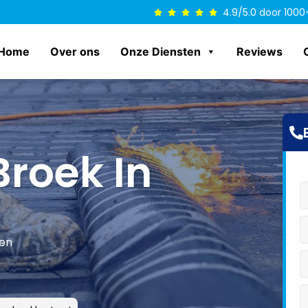
4.9/5.0 door 1000
Home
Over ons
Onze Diensten
Reviews
roek In
len