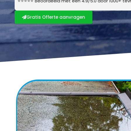
⭐⭐⭐⭐⭐ Beoordeeld met een 4.9/5.0 door 1000+ tevr
Gratis Offerte aanvragen