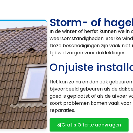
Storm- of hage
In de winter of herfst kunnen we i
weersomstandigheden. Sterke wind
Deze beschadigingen zijn vaak nie
tijd wel zorgen voor daklekkages.
Onjuiste install
Het kan zo nu en dan ook gebeuren d
bijvoorbeeld gebeuren als de dakbed
goed is geplaatst of als de afvoer v
soort problemen komen vaak voor bi
reparaties.
Gratis Offerte aanvragen