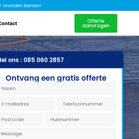
+ tevreden klanten!
Offerte
Contact
aanvragen
Bel ons : 085 060 2857
Ontvang een gratis offerte