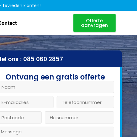
+ tevreden klanten!
Offerte
Contact
aanvragen
Bel ons : 085 060 2857
Ontvang een gratis offerte