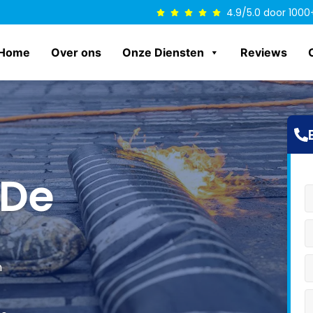
4.9/5.0 door 1000
Home
Over ons
Onze Diensten
Reviews
 De
n