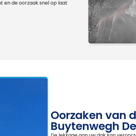
omt en de oorzaak snel op laat
Oorzaken van d
Buytenwegh De
De lekkage aan uw dak kan veroorz