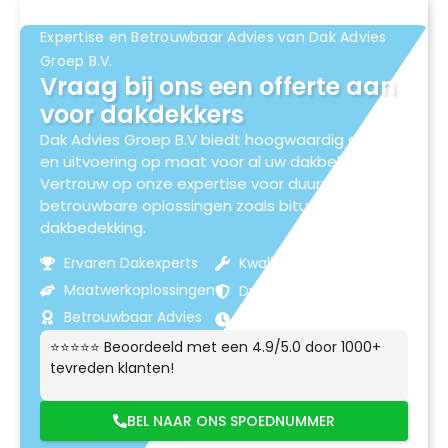
Expertise en Betrouwbaar Advies van Dak Advies
Groep B.V.
Vraag bij ons een offerte aan
voor dakdekkers
Dak Advies Groep B.V biedt hoogwaardig advies
en uitvoering op maat voor al uw dakbehoeften.
Vertrouw op onze expertise voor duurzame en
betrouwbare oplossingen zoals bitumen
dakbedekking.
Ervaren Dakexperts
Kwaliteitsmaterialen
Maatwerkoplossingen
Duurzame Resultaten
Betrouwbaar Advies
Klantgerichte Service
⭐⭐⭐⭐⭐ Beoordeeld met een 4.9/5.0 door 1000+
tevreden klanten!
BEL NAAR ONS SPOEDNUMMER