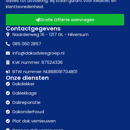
advies tot uitvoering, wij staan garant voor kwaliteit en
klanttevredenheid.
Gratis Offerte aanvragen
Contactgegevens
Naarderweg 16 - 1217 GL - Hilversum
085 060 2857
info@dakadviesgroep.nl
KvK nummer: 97524336
BTW nummer: NL868091704B01
Onze diensten
Dakdekker
Daklekkage
Dakreparatie
Dakonderhoud
Plat dak vernieuwen