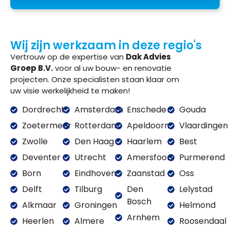
Wij zijn werkzaam in deze regio's
Vertrouw op de expertise van
Dak Advies
Groep B.V.
voor al uw bouw- en renovatie
projecten. Onze specialisten staan klaar om
uw visie werkelijkheid te maken!
Dordrecht
Amsterdam
Enschede
Gouda
Zoetermeer
Rotterdam
Apeldoorn
Vlaardingen
Zwolle
Den Haag
Haarlem
Best
Deventer
Utrecht
Amersfoort
Purmerend
Born
Eindhoven
Zaanstad
Oss
Delft
Tilburg
Den
Lelystad
Bosch
Alkmaar
Groningen
Helmond
Arnhem
Heerlen
Almere
Roosendaal