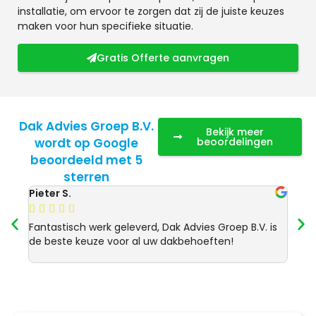
installatie, om ervoor te zorgen dat zij de juiste keuzes
maken voor hun specifieke situatie.
Gratis Offerte aanvragen
Dak Advies Groep B.V.
Bekijk meer
wordt op Google
beoordelingen
beoordeeld met 5
sterren
Pieter S.
Anja 








Fantastisch werk geleverd, Dak Advies Groep B.V. is
Uitst
de beste keuze voor al uw dakbehoeften!
Advie
dakre