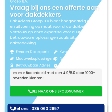
Groep B.V.
Vraag bij ons een offerte aan
voor dakdekkers
Dak Advies Groep B.V biedt hoogwaardig advies
en uitvoering op maat voor al uw dakbehoeften.
Vertrouw op onze expertise voor duurzame en
betrouwbare oplossingen zoals bitumen
dakbedekking.
Ervaren Dakexperts
Kwaliteitsmaterialen
Maatwerkoplossingen
Duurzame Resultaten
Betrouwbaar Advies
Klantgerichte Service
⭐⭐⭐⭐⭐ Beoordeeld met een 4.9/5.0 door 1000+
tevreden klanten!
BEL NAAR ONS SPOEDNUMMER
Bel ons : 085 060 2857