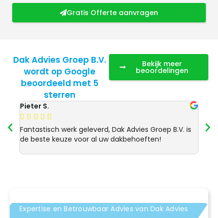
Gratis Offerte aanvragen
Dak Advies Groep B.V.
Bekijk meer
wordt op Google
beoordelingen
beoordeeld met 5
sterren
Pieter S.
Anja 








Fantastisch werk geleverd, Dak Advies Groep B.V. is
Uitst
de beste keuze voor al uw dakbehoeften!
Advie
dakre
Expertise en Betrouwbaar Advies van Dak Advies