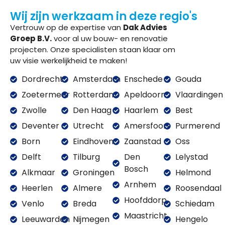
Wij zijn werkzaam in deze regio's
Vertrouw op de expertise van
Dak Advies
Groep B.V.
voor al uw bouw- en renovatie
projecten. Onze specialisten staan klaar om
uw visie werkelijkheid te maken!
Dordrecht
Amsterdam
Enschede
Gouda
Zoetermeer
Rotterdam
Apeldoorn
Vlaardingen
Zwolle
Den Haag
Haarlem
Best
Deventer
Utrecht
Amersfoort
Purmerend
Born
Eindhoven
Zaanstad
Oss
Delft
Tilburg
Den
Lelystad
Bosch
Alkmaar
Groningen
Helmond
Arnhem
Heerlen
Almere
Roosendaal
Hoofddorp
Venlo
Breda
Schiedam
Maastricht
Leeuwarden
Nijmegen
Hengelo