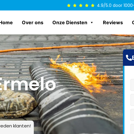
4.9/5.0 door 1000
Home
Over ons
Onze Diensten
Reviews
Ermelo
len
en
eden klanten!