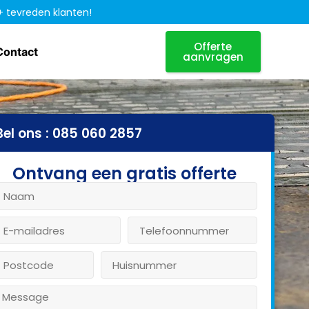
+ tevreden klanten!
Offerte
Contact
aanvragen
Bel ons : 085 060 2857
Ontvang een gratis offerte