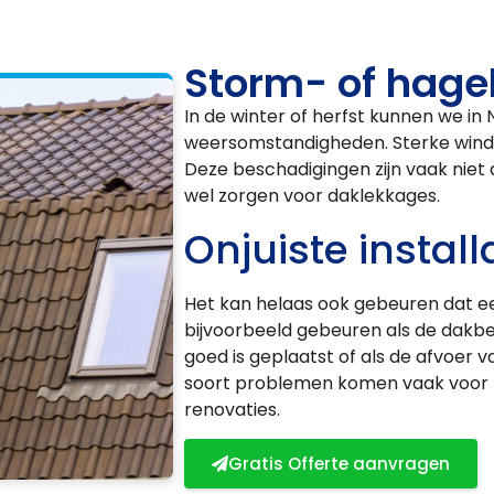
Storm- of hage
In de winter of herfst kunnen we in
weersomstandigheden. Sterke wind
Deze beschadigingen zijn vaak niet 
wel zorgen voor daklekkages.
Onjuiste install
Het kan helaas ook gebeuren dat een
bijvoorbeeld gebeuren als de dakbed
goed is geplaatst of als de afvoer 
soort problemen komen vaak voor bi
renovaties.
Gratis Offerte aanvragen