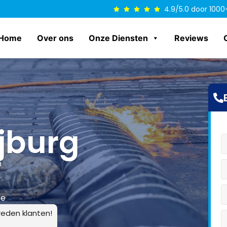
4.9/5.0 door 1000
Home
Over ons
Onze Diensten
Reviews
jburg
n
ce
eden klanten!