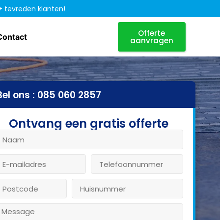
+ tevreden klanten!
Offerte
Contact
aanvragen
Bel ons : 085 060 2857
Ontvang een gratis offerte