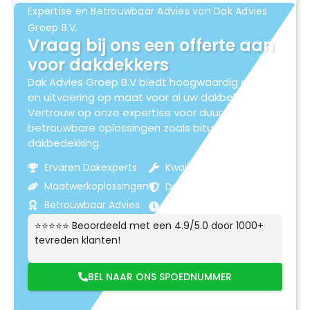
Expertise en Betrouwbaar Advies van Dak Advies
Groep B.V.
Vraag bij ons een offerte aan
voor dakdekkers
Dak Advies Groep B.V biedt hoogwaardig advies
en uitvoering op maat voor al uw dakbehoeften.
Vertrouw op onze expertise voor duurzame en
betrouwbare oplossingen zoals bitumen
dakbedekking.
Ervaren Dakexperts
Kwaliteitsmaterialen
Maatwerkoplossingen
Duurzame Resultaten
Betrouwbaar Advies
Klantgerichte Service
⭐⭐⭐⭐⭐ Beoordeeld met een 4.9/5.0 door 1000+
tevreden klanten!
BEL NAAR ONS SPOEDNUMMER