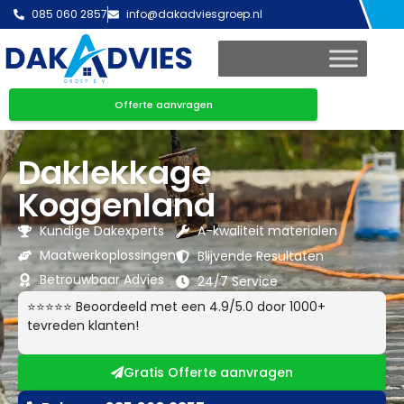
085 060 2857
info@dakadviesgroep.nl
Offerte aanvragen
Daklekkage
Koggenland
Kundige Dakexperts
A-kwaliteit materialen
Maatwerkoplossingen
Blijvende Resultaten
Betrouwbaar Advies
24/7 Service
⭐⭐⭐⭐⭐ Beoordeeld met een 4.9/5.0 door 1000+
tevreden klanten!
Gratis Offerte aanvragen