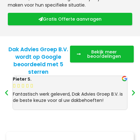
maken voor hun specifieke situatie.
Gratis Offerte aanvragen
Dak Advies Groep B.V.
Bekijk meer
wordt op Google
beoordelingen
beoordeeld met 5
sterren
Pieter S.
Anja 








Fantastisch werk geleverd, Dak Advies Groep B.V. is
Uitst
de beste keuze voor al uw dakbehoeften!
Advie
dakre