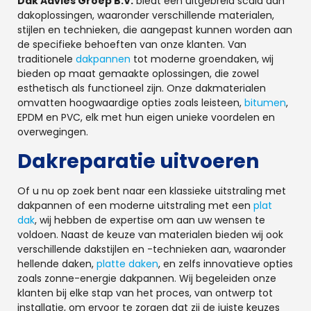
Dak Advies Groep B.V.
biedt een uitgebreid scala aan
dakoplossingen, waaronder verschillende materialen,
stijlen en technieken, die aangepast kunnen worden aan
de specifieke behoeften van onze klanten. Van
traditionele
dakpannen
tot moderne groendaken, wij
bieden op maat gemaakte oplossingen, die zowel
esthetisch als functioneel zijn. Onze dakmaterialen
omvatten hoogwaardige opties zoals leisteen,
bitumen
,
EPDM en PVC, elk met hun eigen unieke voordelen en
overwegingen.
Dakreparatie uitvoeren
Of u nu op zoek bent naar een klassieke uitstraling met
dakpannen of een moderne uitstraling met een
plat
dak
, wij hebben de expertise om aan uw wensen te
voldoen. Naast de keuze van materialen bieden wij ook
verschillende dakstijlen en -technieken aan, waaronder
hellende daken,
platte daken
, en zelfs innovatieve opties
zoals zonne-energie dakpannen. Wij begeleiden onze
klanten bij elke stap van het proces, van ontwerp tot
installatie, om ervoor te zorgen dat zij de juiste keuzes