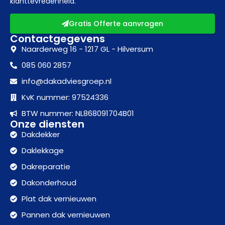
klanttevredenheid.
Gratis Offerte aanvragen
Contactgegevens
Naarderweg 16 - 1217 GL - Hilversum
085 060 2857
info@dakadviesgroep.nl
KvK nummer: 97524336
BTW nummer: NL868091704B01
Onze diensten
Dakdekker
Daklekkage
Dakreparatie
Dakonderhoud
Plat dak vernieuwen
Pannen dak vernieuwen