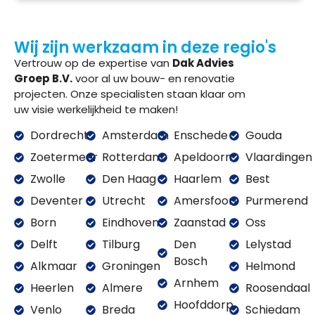
Wij zijn werkzaam in deze regio's
Vertrouw op de expertise van
Dak Advies
Groep B.V.
voor al uw bouw- en renovatie
projecten. Onze specialisten staan klaar om
uw visie werkelijkheid te maken!
Dordrecht
Amsterdam
Enschede
Gouda
Zoetermeer
Rotterdam
Apeldoorn
Vlaardingen
Zwolle
Den Haag
Haarlem
Best
Deventer
Utrecht
Amersfoort
Purmerend
Born
Eindhoven
Zaanstad
Oss
Delft
Tilburg
Den
Lelystad
Bosch
Alkmaar
Groningen
Helmond
Arnhem
Heerlen
Almere
Roosendaal
Hoofddorp
Venlo
Breda
Schiedam