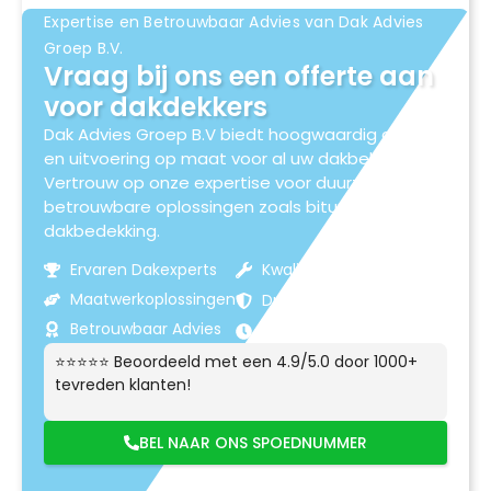
Expertise en Betrouwbaar Advies van Dak Advies
Groep B.V.
Vraag bij ons een offerte aan
voor dakdekkers
Dak Advies Groep B.V biedt hoogwaardig advies
en uitvoering op maat voor al uw dakbehoeften.
Vertrouw op onze expertise voor duurzame en
betrouwbare oplossingen zoals bitumen
dakbedekking.
Ervaren Dakexperts
Kwaliteitsmaterialen
Maatwerkoplossingen
Duurzame Resultaten
Betrouwbaar Advies
Klantgerichte Service
⭐⭐⭐⭐⭐ Beoordeeld met een 4.9/5.0 door 1000+
tevreden klanten!
BEL NAAR ONS SPOEDNUMMER