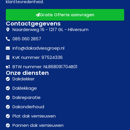
klanttevredenheid.
Gratis Offerte aanvragen
Contactgegevens
Naarderweg 16 - 1217 GL - Hilversum
085 060 2857
info@dakadviesgroep.nl
KvK nummer: 97524336
BTW nummer: NL868091704B01
Onze diensten
Dakdekker
Daklekkage
Dakreparatie
Dakonderhoud
Plat dak vernieuwen
Pannen dak vernieuwen