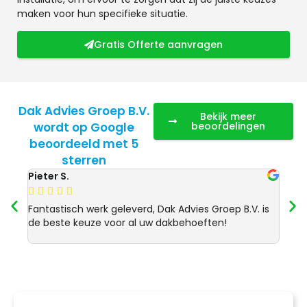
maken voor hun specifieke situatie.
Gratis Offerte aanvragen
Dak Advies Groep B.V.
Bekijk meer
wordt op Google
beoordelingen
beoordeeld met 5
sterren
Pieter S.
Anja 








Fantastisch werk geleverd, Dak Advies Groep B.V. is
Uitst
de beste keuze voor al uw dakbehoeften!
Advie
dakre