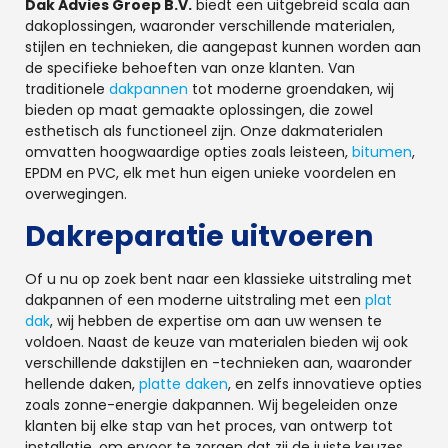
Dak Advies Groep B.V.
biedt een uitgebreid scala aan
dakoplossingen, waaronder verschillende materialen,
stijlen en technieken, die aangepast kunnen worden aan
de specifieke behoeften van onze klanten. Van
traditionele
dakpannen
tot moderne groendaken, wij
bieden op maat gemaakte oplossingen, die zowel
esthetisch als functioneel zijn. Onze dakmaterialen
omvatten hoogwaardige opties zoals leisteen,
bitumen
,
EPDM en PVC, elk met hun eigen unieke voordelen en
overwegingen.
Dakreparatie uitvoeren
Of u nu op zoek bent naar een klassieke uitstraling met
dakpannen of een moderne uitstraling met een
plat
dak
, wij hebben de expertise om aan uw wensen te
voldoen. Naast de keuze van materialen bieden wij ook
verschillende dakstijlen en -technieken aan, waaronder
hellende daken,
platte daken
, en zelfs innovatieve opties
zoals zonne-energie dakpannen. Wij begeleiden onze
klanten bij elke stap van het proces, van ontwerp tot
installatie, om ervoor te zorgen dat zij de juiste keuzes