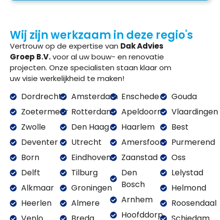
Wij zijn werkzaam in deze regio's
Vertrouw op de expertise van
Dak Advies
Groep B.V.
voor al uw bouw- en renovatie
projecten. Onze specialisten staan klaar om
uw visie werkelijkheid te maken!
Dordrecht
Amsterdam
Enschede
Gouda
Zoetermeer
Rotterdam
Apeldoorn
Vlaardingen
Zwolle
Den Haag
Haarlem
Best
Deventer
Utrecht
Amersfoort
Purmerend
Born
Eindhoven
Zaanstad
Oss
Delft
Tilburg
Den
Lelystad
Bosch
Alkmaar
Groningen
Helmond
Arnhem
Heerlen
Almere
Roosendaal
Hoofddorp
Venlo
Breda
Schiedam