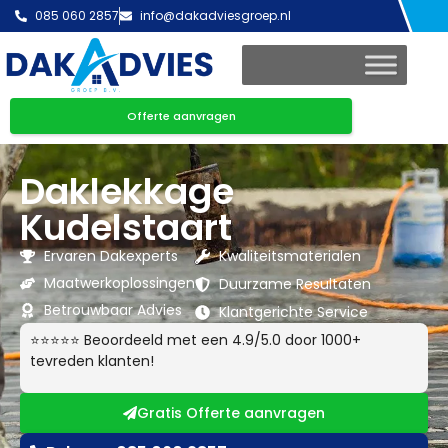
085 060 2857
info@dakadviesgroep.nl
Offerte aanvragen
Daklekkage
Kudelstaart
Ervaren Dakexperts
Kwaliteitsmaterialen
Maatwerkoplossingen
Duurzame Resultaten
Betrouwbaar Advies
Klantgerichte Service
⭐⭐⭐⭐⭐ Beoordeeld met een 4.9/5.0 door 1000+
tevreden klanten!
Gratis Offerte aanvragen