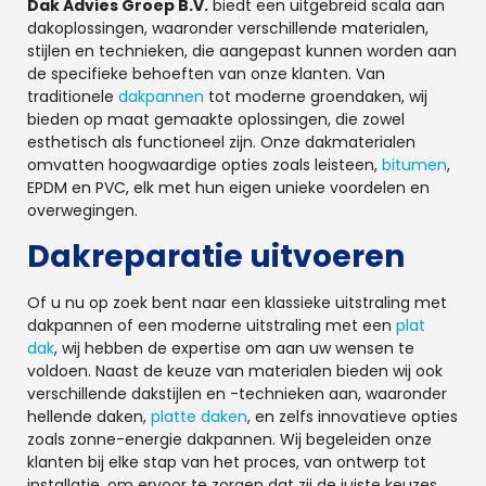
Dak Advies Groep B.V.
biedt een uitgebreid scala aan
dakoplossingen, waaronder verschillende materialen,
stijlen en technieken, die aangepast kunnen worden aan
de specifieke behoeften van onze klanten. Van
traditionele
dakpannen
tot moderne groendaken, wij
bieden op maat gemaakte oplossingen, die zowel
esthetisch als functioneel zijn. Onze dakmaterialen
omvatten hoogwaardige opties zoals leisteen,
bitumen
,
EPDM en PVC, elk met hun eigen unieke voordelen en
overwegingen.
Dakreparatie uitvoeren
Of u nu op zoek bent naar een klassieke uitstraling met
dakpannen of een moderne uitstraling met een
plat
dak
, wij hebben de expertise om aan uw wensen te
voldoen. Naast de keuze van materialen bieden wij ook
verschillende dakstijlen en -technieken aan, waaronder
hellende daken,
platte daken
, en zelfs innovatieve opties
zoals zonne-energie dakpannen. Wij begeleiden onze
klanten bij elke stap van het proces, van ontwerp tot
installatie, om ervoor te zorgen dat zij de juiste keuzes