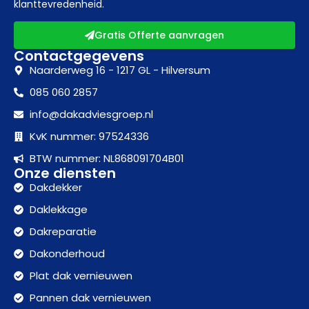
klanttevredenheid.
Gratis Offerte aanvragen
Contactgegevens
Naarderweg 16 - 1217 GL - Hilversum
085 060 2857
info@dakadviesgroep.nl
KvK nummer: 97524336
BTW nummer: NL868091704B01
Onze diensten
Dakdekker
Daklekkage
Dakreparatie
Dakonderhoud
Plat dak vernieuwen
Pannen dak vernieuwen