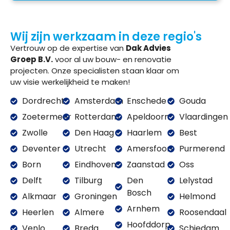
Wij zijn werkzaam in deze regio's
Vertrouw op de expertise van
Dak Advies
Groep B.V.
voor al uw bouw- en renovatie
projecten. Onze specialisten staan klaar om
uw visie werkelijkheid te maken!
Dordrecht
Amsterdam
Enschede
Gouda
Zoetermeer
Rotterdam
Apeldoorn
Vlaardingen
Zwolle
Den Haag
Haarlem
Best
Deventer
Utrecht
Amersfoort
Purmerend
Born
Eindhoven
Zaanstad
Oss
Delft
Tilburg
Den
Lelystad
Bosch
Alkmaar
Groningen
Helmond
Arnhem
Heerlen
Almere
Roosendaal
Hoofddorp
Venlo
Breda
Schiedam