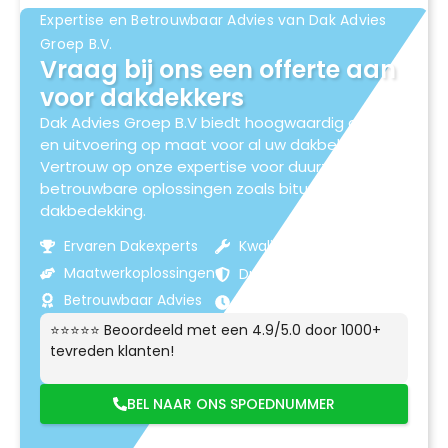
Expertise en Betrouwbaar Advies van Dak Advies
Groep B.V.
Vraag bij ons een offerte aan
voor dakdekkers
Dak Advies Groep B.V biedt hoogwaardig advies
en uitvoering op maat voor al uw dakbehoeften.
Vertrouw op onze expertise voor duurzame en
betrouwbare oplossingen zoals bitumen
dakbedekking.
Ervaren Dakexperts
Kwaliteitsmaterialen
Maatwerkoplossingen
Duurzame Resultaten
Betrouwbaar Advies
Klantgerichte Service
⭐⭐⭐⭐⭐ Beoordeeld met een 4.9/5.0 door 1000+
tevreden klanten!
BEL NAAR ONS SPOEDNUMMER