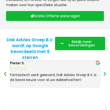
maken voor hun specifieke situatie.
Gratis Offerte aanvragen
Dak Advies Groep B.V.
Bekijk meer
wordt op Google
beoordelingen
beoordeeld met 5
sterren
Pieter S.
Anja 








Fantastisch werk geleverd, Dak Advies Groep B.V. is
Uitst
de beste keuze voor al uw dakbehoeften!
Advie
dakre