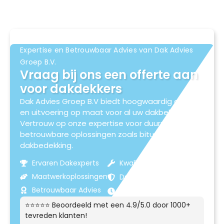
Expertise en Betrouwbaar Advies van Dak Advies
Groep B.V.
Vraag bij ons een offerte aan
voor dakdekkers
Dak Advies Groep B.V biedt hoogwaardig advies
en uitvoering op maat voor al uw dakbehoeften.
Vertrouw op onze expertise voor duurzame en
betrouwbare oplossingen zoals bitumen
dakbedekking.
Ervaren Dakexperts
Kwaliteitsmaterialen
Maatwerkoplossingen
Duurzame Resultaten
Betrouwbaar Advies
Klantgerichte Service
⭐⭐⭐⭐⭐ Beoordeeld met een 4.9/5.0 door 1000+
tevreden klanten!