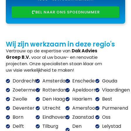
BEL NAAR ONS SPOEDNUMMER
Wij zijn werkzaam in deze regio's
Vertrouw op de expertise van
Dak Advies
Groep B.V.
voor al uw bouw- en renovatie
projecten. Onze specialisten staan klaar om
uw visie werkelijkheid te maken!
Dordrecht
Amsterdam
Enschede
Gouda
Zoetermeer
Rotterdam
Apeldoorn
Vlaardingen
Zwolle
Den Haag
Haarlem
Best
Deventer
Utrecht
Amersfoort
Purmerend
Born
Eindhoven
Zaanstad
Oss
Delft
Tilburg
Den
Lelystad