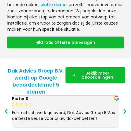
hellende daken,
platte daken
, en zelfs innovatieve opties
zoals zonne-energie dakpannen. Wij begeleiden onze
klanten bij elke stap van het proces, van ontwerp tot
installatie, om ervoor te zorgen dat zij de juiste keuzes
maken voor hun specifieke situatie.
Gratis Offerte aanvragen
Dak Advies Groep B.V.
Bekijk meer
wordt op Google
beoordelingen
beoordeeld met 5
sterren
Pieter S.
Anja 








Fantastisch werk geleverd, Dak Advies Groep B.V. is
Uitst
de beste keuze voor al uw dakbehoeften!
Advie
dakre