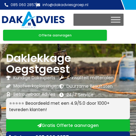
085 060 2857
info@dakadviesgroep.nl
Offerte aanvragen
Daklekkage
Oegstgeest
Kundige Dakexperts
A-kwaliteit materialen
Maatwerkoplossingen
Duurzame Resultaten
Betrouwbaar Advies
24/7 Service
⭐⭐⭐⭐⭐ Beoordeeld met een 4.9/5.0 door 1000+
tevreden klanten!
Gratis Offerte aanvragen