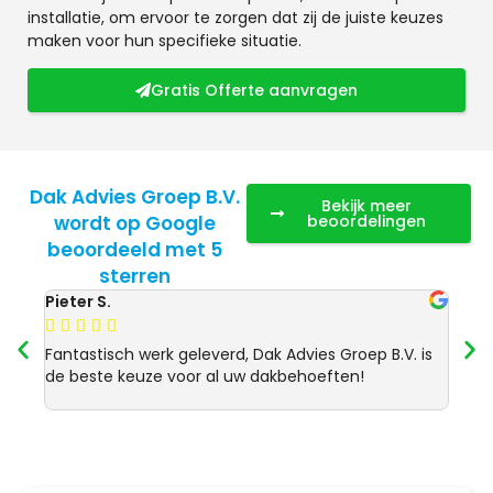
installatie, om ervoor te zorgen dat zij de juiste keuzes
maken voor hun specifieke situatie.
Gratis Offerte aanvragen
Dak Advies Groep B.V.
Bekijk meer
wordt op Google
beoordelingen
beoordeeld met 5
sterren
Pieter S.
Anja 








Fantastisch werk geleverd, Dak Advies Groep B.V. is
Uitst
de beste keuze voor al uw dakbehoeften!
Advie
dakre