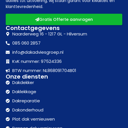
advies tot uitvoering, wij staan garant voor kwaliteit en
klanttevredenheid.
Gratis Offerte aanvragen
Contactgegevens
Naarderweg 16 - 1217 GL - Hilversum
085 060 2857
info@dakadviesgroep.nl
KvK nummer: 97524336
BTW nummer: NL868091704B01
Onze diensten
Dakdekker
Daklekkage
Dakreparatie
Dakonderhoud
Plat dak vernieuwen