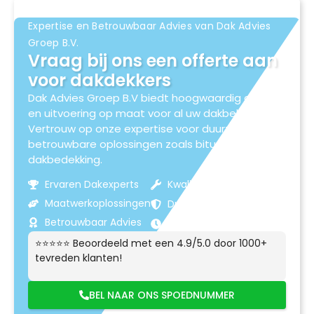
Expertise en Betrouwbaar Advies van Dak Advies
Groep B.V.
Vraag bij ons een offerte aan
voor dakdekkers
Dak Advies Groep B.V biedt hoogwaardig advies
en uitvoering op maat voor al uw dakbehoeften.
Vertrouw op onze expertise voor duurzame en
betrouwbare oplossingen zoals bitumen
dakbedekking.
Ervaren Dakexperts
Kwaliteitsmaterialen
Maatwerkoplossingen
Duurzame Resultaten
Betrouwbaar Advies
Klantgerichte Service
⭐⭐⭐⭐⭐ Beoordeeld met een 4.9/5.0 door 1000+
tevreden klanten!
BEL NAAR ONS SPOEDNUMMER