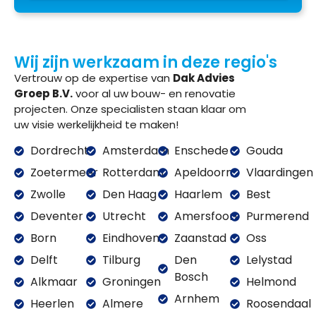
Wij zijn werkzaam in deze regio's
Vertrouw op de expertise van
Dak Advies
Groep B.V.
voor al uw bouw- en renovatie
projecten. Onze specialisten staan klaar om
uw visie werkelijkheid te maken!
Dordrecht
Amsterdam
Enschede
Gouda
Zoetermeer
Rotterdam
Apeldoorn
Vlaardingen
Zwolle
Den Haag
Haarlem
Best
Deventer
Utrecht
Amersfoort
Purmerend
Born
Eindhoven
Zaanstad
Oss
Delft
Tilburg
Den
Lelystad
Bosch
Alkmaar
Groningen
Helmond
Arnhem
Heerlen
Almere
Roosendaal