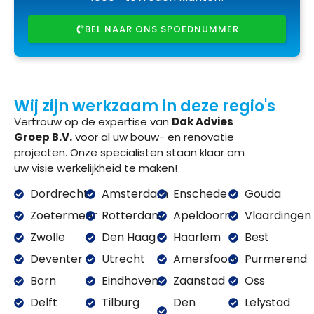
BEL NAAR ONS SPOEDNUMMER
Wij zijn werkzaam in deze regio's
Vertrouw op de expertise van
Dak Advies
Groep B.V.
voor al uw bouw- en renovatie
projecten. Onze specialisten staan klaar om
uw visie werkelijkheid te maken!
Dordrecht
Amsterdam
Enschede
Gouda
Zoetermeer
Rotterdam
Apeldoorn
Vlaardingen
Zwolle
Den Haag
Haarlem
Best
Deventer
Utrecht
Amersfoort
Purmerend
Born
Eindhoven
Zaanstad
Oss
Delft
Tilburg
Den
Lelystad