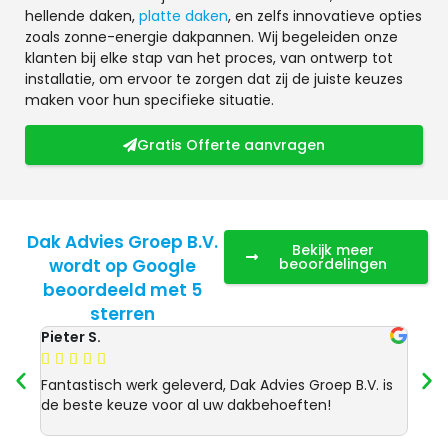
hellende daken,
platte daken
, en zelfs innovatieve opties
zoals zonne-energie dakpannen. Wij begeleiden onze
klanten bij elke stap van het proces, van ontwerp tot
installatie, om ervoor te zorgen dat zij de juiste keuzes
maken voor hun specifieke situatie.
Gratis Offerte aanvragen
Dak Advies Groep B.V.
Bekijk meer
wordt op Google
beoordelingen
beoordeeld met 5
sterren
Pieter S.
Anja 








Fantastisch werk geleverd, Dak Advies Groep B.V. is
Uitst
de beste keuze voor al uw dakbehoeften!
Advie
dakre