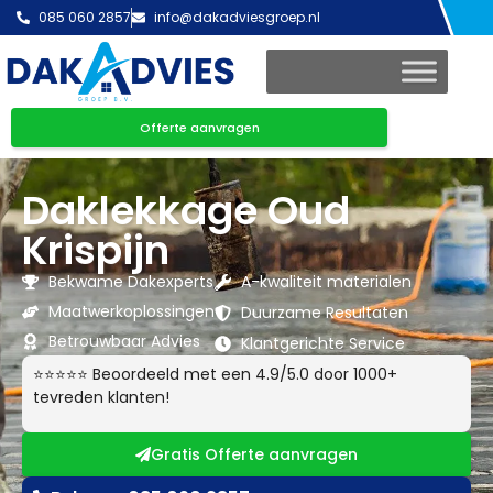
085 060 2857
info@dakadviesgroep.nl
Offerte aanvragen
Daklekkage Oud
Krispijn
Bekwame Dakexperts
A-kwaliteit materialen
Maatwerkoplossingen
Duurzame Resultaten
Betrouwbaar Advies
Klantgerichte Service
⭐⭐⭐⭐⭐ Beoordeeld met een 4.9/5.0 door 1000+
tevreden klanten!
Gratis Offerte aanvragen