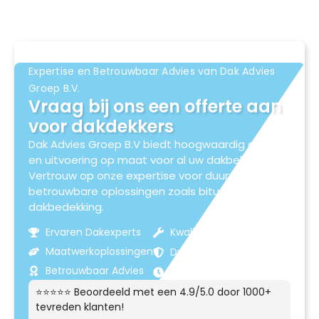
Expertise en Betrouwbaar Advies van Dak Advies
Groep B.V.
Vraag bij ons een offerte aan
voor dakdekkers
Dak Advies Groep B.V biedt hoogwaardig advies
en uitvoering op maat voor al uw dakbehoeften.
Vertrouw op onze expertise voor duurzame en
betrouwbare oplossingen zoals bitumen
dakbedekking.
Ervaren Dakexperts
Kwaliteitsmaterialen
Maatwerkoplossingen
Duurzame Resultaten
Betrouwbaar Advies
Klantgerichte Service
⭐⭐⭐⭐⭐ Beoordeeld met een 4.9/5.0 door 1000+
tevreden klanten!