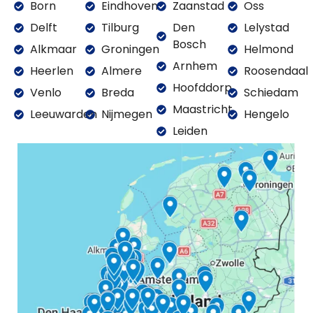
Born
Eindhoven
Zaanstad
Oss
Delft
Tilburg
Den
Lelystad
Bosch
Alkmaar
Groningen
Helmond
Arnhem
Heerlen
Almere
Roosendaal
Hoofddorp
Venlo
Breda
Schiedam
Maastricht
Leeuwarden
Nijmegen
Hengelo
Leiden