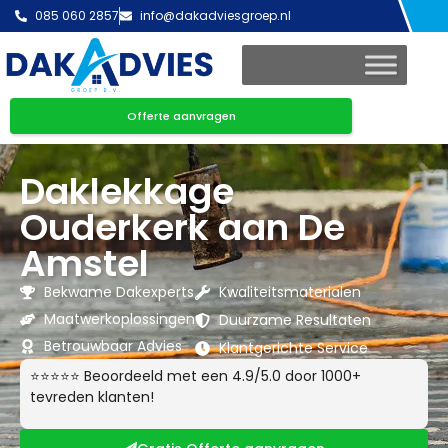
085 060 2857
info@dakadviesgroep.nl
Offerte aanvragen
Daklekkage
Ouderkerk aan De
Amstel
Bekwame Dakexperts
Kwaliteitsmaterialen
Maatwerkoplossingen
Duurzame Resultaten
Betrouwbaar Advies
Klantgerichte Service
⭐⭐⭐⭐⭐ Beoordeeld met een 4.9/5.0 door 1000+
tevreden klanten!