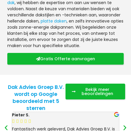
dak
, wij hebben de expertise om aan uw wensen te
voldoen. Naast de keuze van materialen bieden wij ook
verschillende dakstijlen en -technieken aan, waaronder
hellende daken,
platte daken
, en zelfs innovatieve opties
zoals zonne-energie dakpannen. Wij begeleiden onze
klanten bij elke stap van het proces, van ontwerp tot
installatie, om ervoor te zorgen dat zij de juiste keuzes
maken voor hun specifieke situatie.
Gratis Offerte aanvragen
Dak Advies Groep B.V.
Bekijk meer
wordt op Google
beoordelingen
beoordeeld met 5
sterren
Pieter S.
Anja 








Fantastisch werk geleverd, Dak Advies Groep B.V. is
Uitst