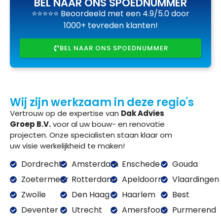
BEL NAAR ONS SPOEDNUMMER
⭐⭐⭐⭐⭐ Beoordeeld met een 4.9/5.0 door
1000+ tevreden klanten!
BEL NAAR ONS SPOEDNUMMER
Wij zijn werkzaam in deze regio's
Vertrouw op de expertise van
Dak Advies
Groep B.V.
voor al uw bouw- en renovatie
projecten. Onze specialisten staan klaar om
uw visie werkelijkheid te maken!
Dordrecht
Amsterdam
Enschede
Gouda
Zoetermeer
Rotterdam
Apeldoorn
Vlaardingen
Zwolle
Den Haag
Haarlem
Best
Deventer
Utrecht
Amersfoort
Purmerend