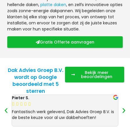
hellende daken,
platte daken
, en zelfs innovatieve opties
zoals zonne-energie dakpannen. Wij begeleiden onze
klanten bij elke stap van het proces, van ontwerp tot
installatie, om ervoor te zorgen dat zij de juiste keuzes
maken voor hun specifieke situatie.
Gratis Offerte aanvragen
Dak Advies Groep B.V.
Bekijk meer
wordt op Google
beoordelingen
beoordeeld met 5
sterren
Pieter S.
Anja 








Fantastisch werk geleverd, Dak Advies Groep B.V. is
Uitst
de beste keuze voor al uw dakbehoeften!
Advie
dakre