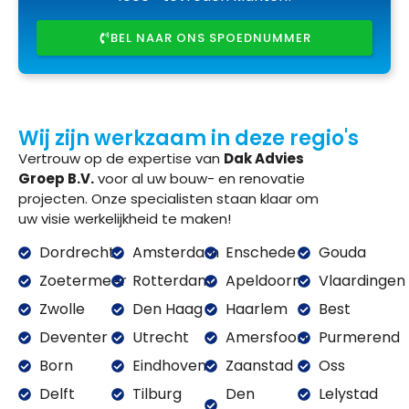
BEL NAAR ONS SPOEDNUMMER
Wij zijn werkzaam in deze regio's
Vertrouw op de expertise van
Dak Advies
Groep B.V.
voor al uw bouw- en renovatie
projecten. Onze specialisten staan klaar om
uw visie werkelijkheid te maken!
Dordrecht
Amsterdam
Enschede
Gouda
Zoetermeer
Rotterdam
Apeldoorn
Vlaardingen
Zwolle
Den Haag
Haarlem
Best
Deventer
Utrecht
Amersfoort
Purmerend
Born
Eindhoven
Zaanstad
Oss
Delft
Tilburg
Den
Lelystad