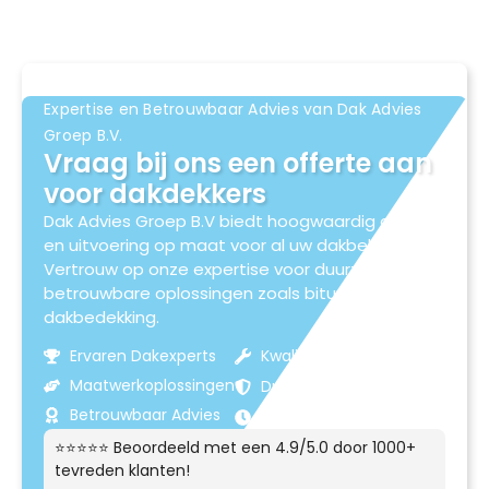
Expertise en Betrouwbaar Advies van Dak Advies
Groep B.V.
Vraag bij ons een offerte aan
voor dakdekkers
Dak Advies Groep B.V biedt hoogwaardig advies
en uitvoering op maat voor al uw dakbehoeften.
Vertrouw op onze expertise voor duurzame en
betrouwbare oplossingen zoals bitumen
dakbedekking.
Ervaren Dakexperts
Kwaliteitsmaterialen
Maatwerkoplossingen
Duurzame Resultaten
Betrouwbaar Advies
Klantgerichte Service
⭐⭐⭐⭐⭐ Beoordeeld met een 4.9/5.0 door 1000+
tevreden klanten!