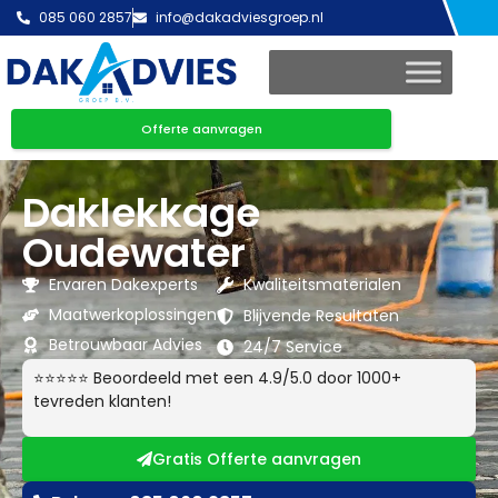
085 060 2857
info@dakadviesgroep.nl
Offerte aanvragen
Daklekkage
Oudewater
Ervaren Dakexperts
Kwaliteitsmaterialen
Maatwerkoplossingen
Blijvende Resultaten
Betrouwbaar Advies
24/7 Service
⭐⭐⭐⭐⭐ Beoordeeld met een 4.9/5.0 door 1000+
tevreden klanten!
Gratis Offerte aanvragen