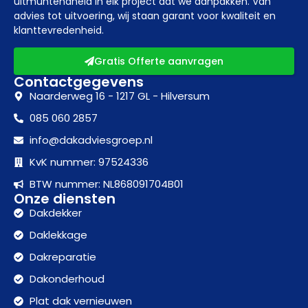
uitmuntendheid in elk project dat we aanpakken. Van
advies tot uitvoering, wij staan garant voor kwaliteit en
klanttevredenheid.
Gratis Offerte aanvragen
Contactgegevens
Naarderweg 16 - 1217 GL - Hilversum
085 060 2857
info@dakadviesgroep.nl
KvK nummer: 97524336
BTW nummer: NL868091704B01
Onze diensten
Dakdekker
Daklekkage
Dakreparatie
Dakonderhoud
Plat dak vernieuwen