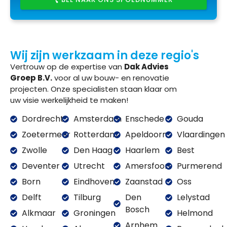
Wij zijn werkzaam in deze regio's
Vertrouw op de expertise van
Dak Advies
Groep B.V.
voor al uw bouw- en renovatie
projecten. Onze specialisten staan klaar om
uw visie werkelijkheid te maken!
Dordrecht
Amsterdam
Enschede
Gouda
Zoetermeer
Rotterdam
Apeldoorn
Vlaardingen
Zwolle
Den Haag
Haarlem
Best
Deventer
Utrecht
Amersfoort
Purmerend
Born
Eindhoven
Zaanstad
Oss
Delft
Tilburg
Den
Lelystad
Bosch
Alkmaar
Groningen
Helmond
Arnhem