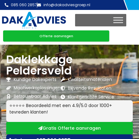
085 060 2857
info@dakadviesgroep.nl
Offerte aanvragen
Daklekkage
Peldersveld
Kundige Dakexperts
Kwaliteitsmaterialen
Maatwerkoplossingen
Blijvende Resultaten
Betrouwbaar Advies
Klantgerichte Service
⭐⭐⭐⭐⭐ Beoordeeld met een 4.9/5.0 door 1000+
tevreden klanten!
Gratis Offerte aanvragen