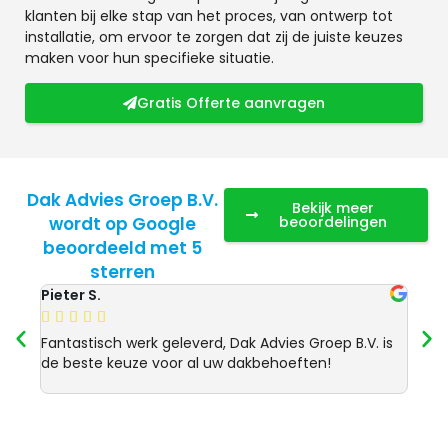
klanten bij elke stap van het proces, van ontwerp tot
installatie, om ervoor te zorgen dat zij de juiste keuzes
maken voor hun specifieke situatie.
Gratis Offerte aanvragen
Dak Advies Groep B.V.
Bekijk meer
wordt op Google
beoordelingen
beoordeeld met 5
sterren
Pieter S.
Anja 








Fantastisch werk geleverd, Dak Advies Groep B.V. is
Uitst
de beste keuze voor al uw dakbehoeften!
Advie
dakre