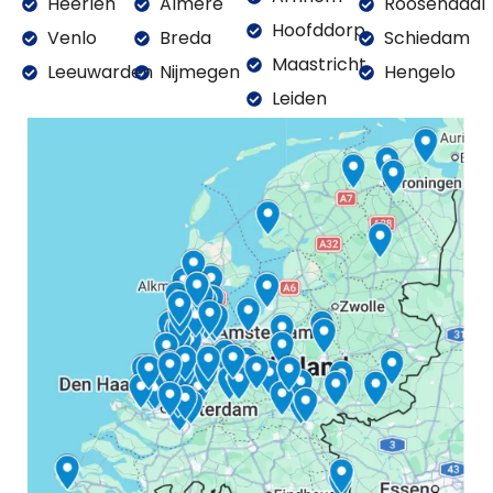
Heerlen
Almere
Roosendaal
Hoofddorp
Venlo
Breda
Schiedam
Maastricht
Leeuwarden
Nijmegen
Hengelo
Leiden