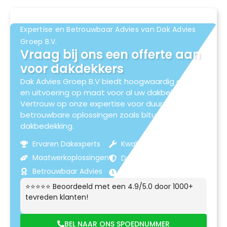
Expertise en Betrouwbaar Advies van Dak Advies
Groep B.V.
Vraag bij ons een offerte aan
voor dakdekkers
Dak Advies Groep B.V biedt hoogwaardig advies
en uitvoering op maat voor al uw dakbehoeften.
Vertrouw op onze expertise voor duurzame en
betrouwbare oplossingen zoals bitumen
dakbedekking.
Ervaren Dakexperts
Kwaliteitsmaterialen
Maatwerkoplossingen
Duurzame Resultaten
Betrouwbaar Advies
Klantgerichte Service
⭐⭐⭐⭐⭐ Beoordeeld met een 4.9/5.0 door 1000+
tevreden klanten!
BEL NAAR ONS SPOEDNUMMER