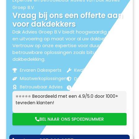
Expertise en Betrouwbaar Advies van Dak Advies
Groep B.V.
Vraag bij ons een offerte aan
voor dakdekkers
Dak Advies Groep B.V biedt hoogwaardig advies
en uitvoering op maat voor al uw dakbehoeften.
Vertrouw op onze expertise voor duurzame en
betrouwbare oplossingen zoals bitumen
dakbedekking.
Ervaren Dakexperts
Kwaliteitsmaterialen
Maatwerkoplossingen
Duurzame Resultaten
Betrouwbaar Advies
Klantgerichte Service
⭐⭐⭐⭐⭐ Beoordeeld met een 4.9/5.0 door 1000+
tevreden klanten!
BEL NAAR ONS SPOEDNUMMER