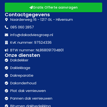
Gratis Offerte aanvragen
Contactgegevens
Naarderweg 16 - 1217 GL - Hilversum
085 060 2857
info@dakadviesgroep.nl
KvK nummer: 97524336
BTW nummer: NL868091704B01
Onze diensten
Dakdekker
Daklekkage
Dakreparatie
Dakonderhoud
Plat dak vernieuwen
Pannen dak vernieuwen
Bitumen dakbedekking