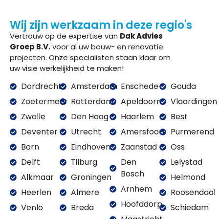
Wij zijn werkzaam in deze regio's
Vertrouw op de expertise van
Dak Advies
Groep B.V.
voor al uw bouw- en renovatie
projecten. Onze specialisten staan klaar om
uw visie werkelijkheid te maken!
Dordrecht
Amsterdam
Enschede
Gouda
Zoetermeer
Rotterdam
Apeldoorn
Vlaardingen
Zwolle
Den Haag
Haarlem
Best
Deventer
Utrecht
Amersfoort
Purmerend
Born
Eindhoven
Zaanstad
Oss
Delft
Tilburg
Den
Lelystad
Bosch
Alkmaar
Groningen
Helmond
Arnhem
Heerlen
Almere
Roosendaal
Hoofddorp
Venlo
Breda
Schiedam