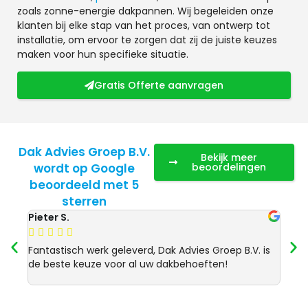
zoals zonne-energie dakpannen. Wij begeleiden onze
klanten bij elke stap van het proces, van ontwerp tot
installatie, om ervoor te zorgen dat zij de juiste keuzes
maken voor hun specifieke situatie.
Gratis Offerte aanvragen
Dak Advies Groep B.V.
Bekijk meer
wordt op Google
beoordelingen
beoordeeld met 5
sterren
Pieter S.
Anja 








Fantastisch werk geleverd, Dak Advies Groep B.V. is
Uitst
de beste keuze voor al uw dakbehoeften!
Advie
dakre