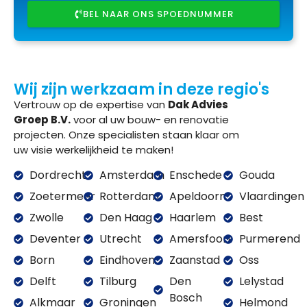
BEL NAAR ONS SPOEDNUMMER
Wij zijn werkzaam in deze regio's
Vertrouw op de expertise van
Dak Advies
Groep B.V.
voor al uw bouw- en renovatie
projecten. Onze specialisten staan klaar om
uw visie werkelijkheid te maken!
Dordrecht
Amsterdam
Enschede
Gouda
Zoetermeer
Rotterdam
Apeldoorn
Vlaardingen
Zwolle
Den Haag
Haarlem
Best
Deventer
Utrecht
Amersfoort
Purmerend
Born
Eindhoven
Zaanstad
Oss
Delft
Tilburg
Den
Lelystad
Bosch
Alkmaar
Groningen
Helmond