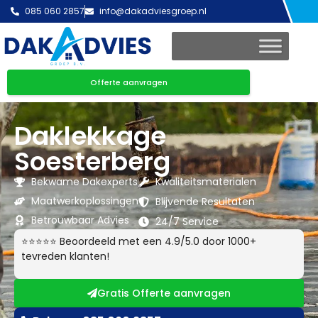
085 060 2857
info@dakadviesgroep.nl
Offerte aanvragen
Daklekkage
Soesterberg
Bekwame Dakexperts
Kwaliteitsmaterialen
Maatwerkoplossingen
Blijvende Resultaten
Betrouwbaar Advies
24/7 Service
⭐⭐⭐⭐⭐ Beoordeeld met een 4.9/5.0 door 1000+
tevreden klanten!
Gratis Offerte aanvragen