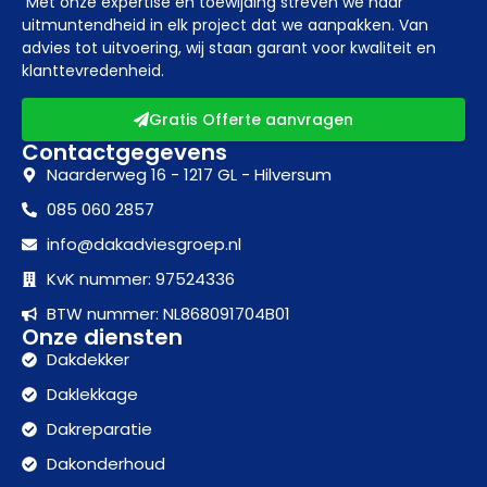
Met onze expertise en toewijding streven we naar
uitmuntendheid in elk project dat we aanpakken. Van
advies tot uitvoering, wij staan garant voor kwaliteit en
klanttevredenheid.
Gratis Offerte aanvragen
Contactgegevens
Naarderweg 16 - 1217 GL - Hilversum
085 060 2857
info@dakadviesgroep.nl
KvK nummer: 97524336
BTW nummer: NL868091704B01
Onze diensten
Dakdekker
Daklekkage
Dakreparatie
Dakonderhoud