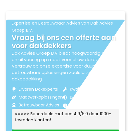
Expertise en Betrouwbaar Advies van Dak Advies
Groep B.V.
Vraag bij ons een offerte aan
voor dakdekkers
Dak Advies Groep B.V biedt hoogwaardig advies
en uitvoering op maat voor al uw dakbehoeften.
Vertrouw op onze expertise voor duurzame en
betrouwbare oplossingen zoals bitumen
dakbedekking.
Ervaren Dakexperts
Kwaliteitsmaterialen
Maatwerkoplossingen
Duurzame Resultaten
Betrouwbaar Advies
Klantgerichte Service
⭐⭐⭐⭐⭐ Beoordeeld met een 4.9/5.0 door 1000+
tevreden klanten!