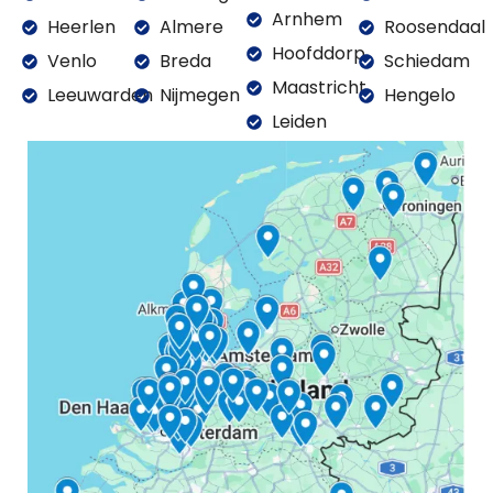
Arnhem
Heerlen
Almere
Roosendaal
Hoofddorp
Venlo
Breda
Schiedam
Maastricht
Leeuwarden
Nijmegen
Hengelo
Leiden